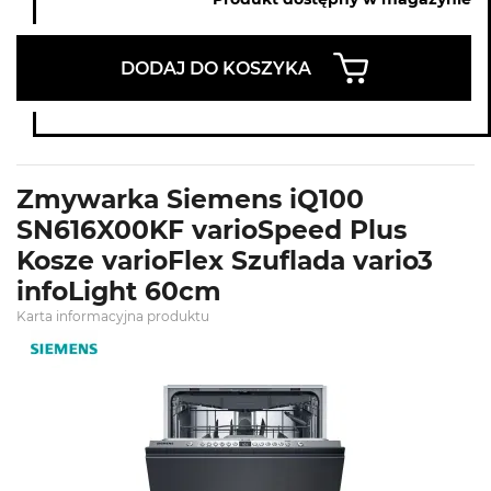
DODAJ DO KOSZYKA
Zmywarka Siemens iQ100
SN616X00KF varioSpeed Plus
Kosze varioFlex Szuflada vario3
infoLight 60cm
Karta informacyjna produktu