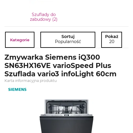
Szuflady do
zabudowy (2)
Sortuj
Pokaż
Kategorie
Popularność
20
Zmywarka Siemens iQ300
SN63HX16VE varioSpeed Plus
Szuflada vario3 infoLight 60cm
Karta informacyjna produktu