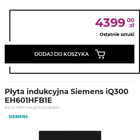
4399
00
zł
Ostatnie sztuki
DODAJ DO KOSZYKA
Płyta indukcyjna Siemens iQ300
EH601HFB1E
Karta informacyjna produktu