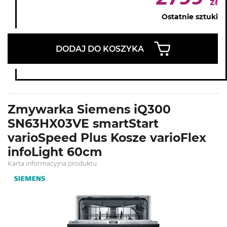
zł
Ostatnie sztuki
DODAJ DO KOSZYKA
Zmywarka Siemens iQ300
SN63HX03VE smartStart
varioSpeed Plus Kosze varioFlex
infoLight 60cm
Karta informacyjna produktu