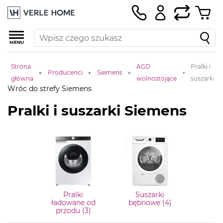
MENU
Strona
AGD
Pralki i
Producenci
Siemens
główna
wolnostojące
suszarki
Wróc do strefy Siemens
Pralki i suszarki Siemens
Pralki
Suszarki
ładowane od
bębnowe (4)
przodu (3)