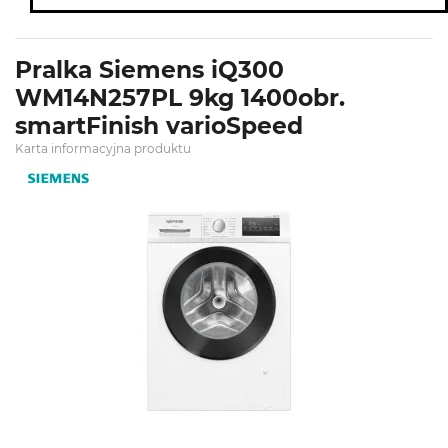
Pralka Siemens iQ300
WM14N257PL 9kg 1400obr.
smartFinish varioSpeed
Karta informacyjna produktu