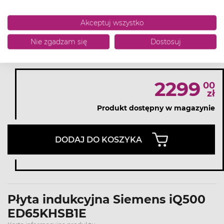
Booster
Tak
Akceptuj wszystko
Dodaj do listy życzeń
Nie zgadzam się
Dostosuj
Dodaj do porównania
2299
00
zł
Produkt dostępny w magazynie
DODAJ DO KOSZYKA
Płyta indukcyjna Siemens iQ500
ED65KHSB1E