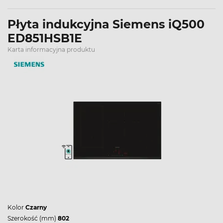
Płyta indukcyjna Siemens iQ500
ED851HSB1E
Karta informacyjna produktu
Kolor
Czarny
Szerokość (mm)
802