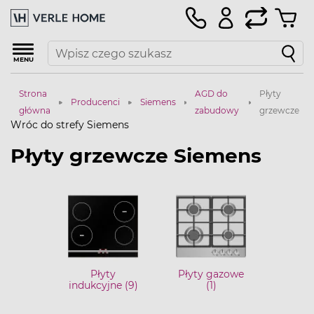
MENU
Strona
AGD do
Płyty
Producenci
Siemens
główna
zabudowy
grzewcze
Wróc do strefy Siemens
Płyty grzewcze Siemens
Płyty
Płyty gazowe
indukcyjne (9)
(1)