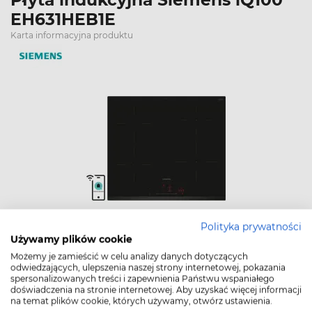
EH631HEB1E
Karta informacyjna produktu
Polityka prywatności
Używamy plików cookie
Kolor
Możemy je zamieścić w celu analizy danych dotyczących
Czarny
odwiedzających, ulepszenia naszej strony internetowej, pokazania
Szerokość (mm)
592
spersonalizowanych treści i zapewnienia Państwu wspaniałego
Ilość pól grzewczych
4
doświadczenia na stronie internetowej. Aby uzyskać więcej informacji
na temat plików cookie, których używamy, otwórz ustawienia.
Ilość poziomów mocy
17