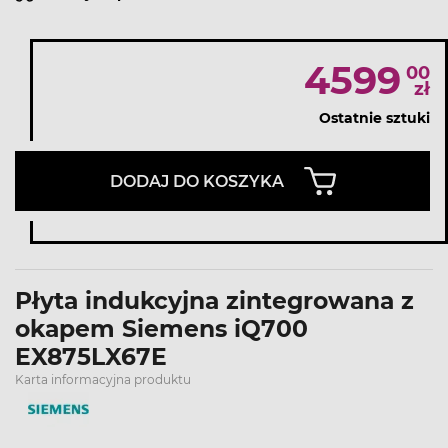
4599
00
zł
Ostatnie sztuki
DODAJ DO KOSZYKA
Płyta indukcyjna zintegrowana z
okapem Siemens iQ700
EX875LX67E
Karta informacyjna produktu