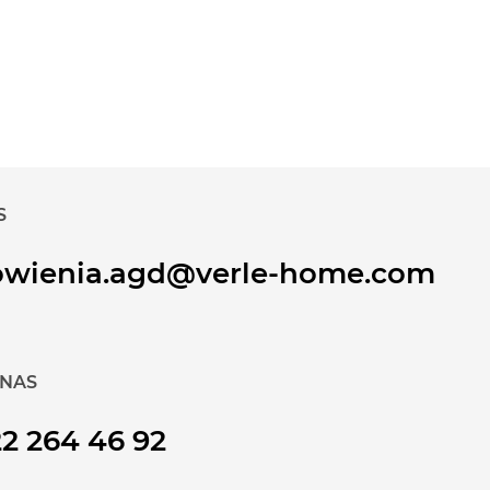
S
wienia.agd@verle-home.com
NAS
2 264 46 92