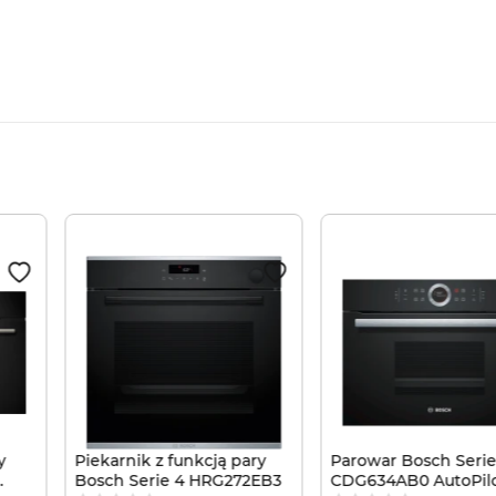
y
Piekarnik z funkcją pary
Parowar Bosch Serie
Bosch Serie 4 HRG272EB3
CDG634AB0 AutoPilo