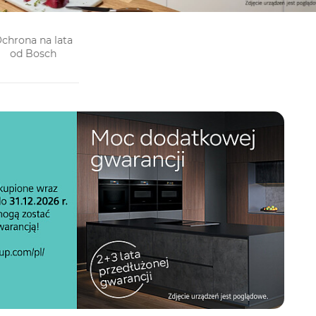
Moc
chrona na lata
dodatkowej
Ochrona na lata
od Bosch
gwarancji od
od Bosch
Siemens