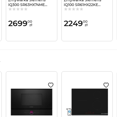
iQ300 SR63HX74ME
iQ100 SR61HX22KE
varioSpeed Plus Kosze
varioSpeed Plus Kosze
varioFlex higienaPlus
vario higienaPlus
infoLight 45cm
infoLight 45cm
2699
2249
00
00
zł
zł
e