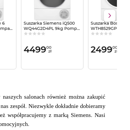
e 6
Suszarka Siemens iQ500
Suszarka Bosch Se
ompa
WQ44G2D4PL 9kg Pompa
WTH8529GPL 8kg
ciepła autoDry
ciepła AutoDry
4499
2499
00
00
zł
zł
 naszych salonach również można zakupić
 nas zespół. Niezwykle dokładnie dobieramy
 też współpracujemy z marką Siemens. Nasi
romocyjnych.