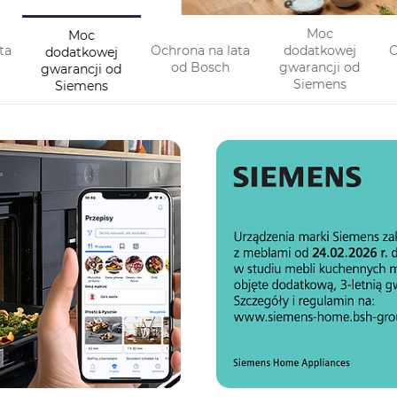
Moc
Moc
ta
dodatkowej
dodatkowej
O
Ochrona na lata
gwarancji od
gwarancji od
od Bosch
Siemens
Siemens