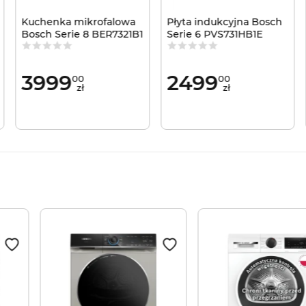
Kuchenka mikrofalowa
Płyta indukcyjna Bosch
Bosch Serie 8 BER7321B1
Serie 6 PVS731HB1E
3999
2499
00
00
zł
zł