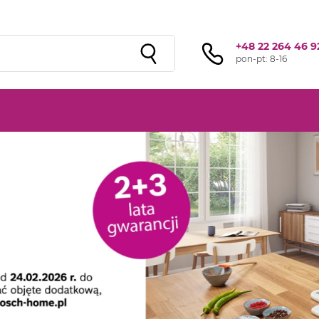
Sprawdź ofertę przygotowaną przez naszą
sieć studiów
!
+48 22 264 46 9
pon-pt: 8-16