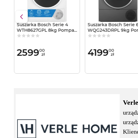
Suszarka Bosch Serie 4
Suszarka Bosch Serie 
a
WTH8627GPL 8kg Pompa
WQG243DRPL 9kg P
ciepła AutoDry
ciepła AutoDry
2599
4199
00
00
zł
zł
Verl
urząd
urząd
Klien