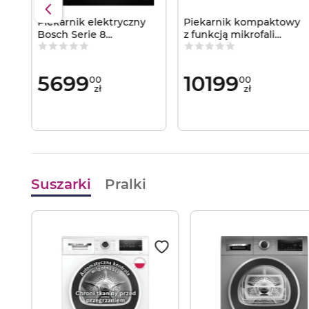
Piekarnik elektryczny
Piekarnik kompaktowy
Bosch Serie 8
z funkcją mikrofali
HBG7363B1
Siemens iQ700
PerfectRoast Plus Grill
CM778GNB1B
AirFry Termoobieg 4D
cookControl Pro
5699
10199
00
00
varioSpeed Termoobieg
zł
zł
4D Termosonda
Suszarki
Pralki