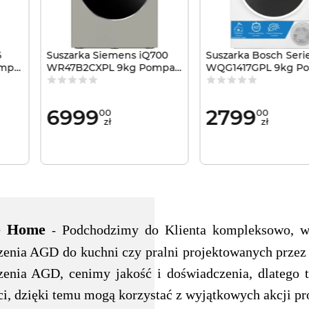
6
Suszarka Siemens iQ700
Suszarka Bosch Seri
ompa
WR47B2CXPL 9kg Pompa
WQG1417GPL 9kg P
ciepła autoDry
ciepła AutoDry
6999
2799
00
00
zł
zł
e Home
Podchodzimy do Klienta kompleksowo, w
-
zenia AGD do kuchni czy pralni projektowanych przez
zenia AGD, cenimy jakość i doświadczenia, dlatego
ci, dzięki temu mogą korzystać z wyjątkowych akcji p