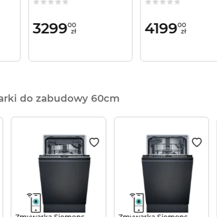
ke
3299
4199
00
00
zł
zł
rki do zabudowy 60cm
Zmywarka Siemens
Zmywarka Siemens