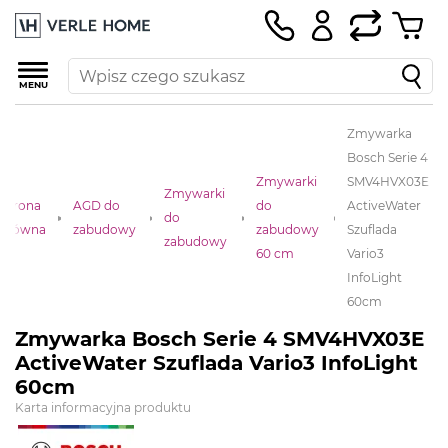
MENU
Zmywarka
Bosch Serie 4
Zmywarki
SMV4HVX03E
Zmywarki
Strona
AGD do
do
ActiveWater
do
główna
zabudowy
zabudowy
Szuflada
zabudowy
60 cm
Vario3
InfoLight
60cm
Zmywarka Bosch Serie 4 SMV4HVX03E
ActiveWater Szuflada Vario3 InfoLight
60cm
Karta informacyjna produktu