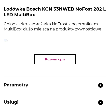
Lodówka Bosch KGN 33NWEB NoFost 282 L
LED MultiBox
Chłodziarko-zamrażarka NoFrost z pojemnikiem
MultiBox: dużo miejsca na produkty żywnościowe.
NAJWAŻNIEJSZE PARAMETRY
Rozwiń opis
Klasa efektywności energetycznej:
E
Pojemność całkowita:
282 l
Roczne zużycie energii:
237 kWh/rok
Parametry
Klasa klimatyczna:
SN-T
Poziom hałasu:
42 dB
NoFrost
Usługi
Elektroniczna regulacja temperatury,