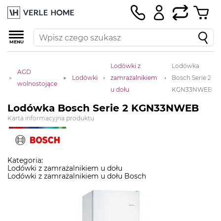
MENU
Lodówki z
Lodówka
a
AGD
Lodówki
zamrażalnikiem
Bosch Serie 2
a
wolnostojące
u dołu
KGN33NWEB
Lodówka Bosch Serie 2 KGN33NWEB
Karta informacyjna produktu
Kategoria:
Lodówki z zamrażalnikiem u dołu
Lodówki z zamrażalnikiem u dołu Bosch