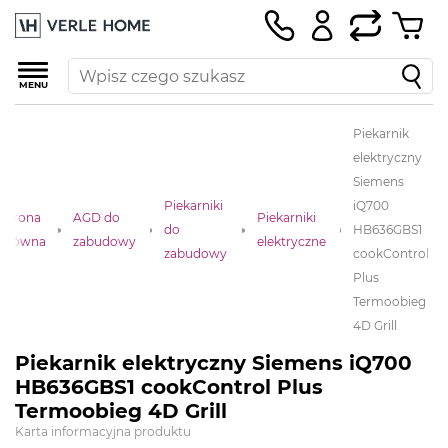
MENU
Piekarnik
elektryczny
Siemens
Piekarniki
iQ700
Strona
AGD do
Piekarniki
do
HB636GBS1
główna
zabudowy
elektryczne
zabudowy
cookControl
Plus
Termoobieg
4D Grill
Piekarnik elektryczny Siemens iQ700
HB636GBS1 cookControl Plus
Termoobieg 4D Grill
Karta informacyjna produktu