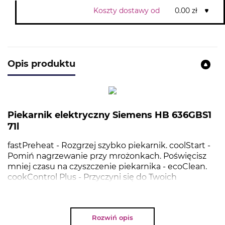
Koszty dostawy od
0.00 zł
Opis produktu
Piekarnik elektryczny Siemens HB 636GBS1
71l
fastPreheat - Rozgrzej szybko piekarnik. coolStart -
Pomiń nagrzewanie przy mrożonkach. Poświęcisz
mniej czasu na czyszczenie piekarnika - ecoClean.
cookControl Plus - Przyczyni się do Twoich
sukcesów w pieczeniu. Dotykowy wyświetlacz TFT:
dobre parametry i intuicyjna nawigacja przyjazna dla
użytkownika. Termoobieg 4D - Równomierne
Rozwiń opis
rozprowadzanie ciepła dla doskonałych efektów na