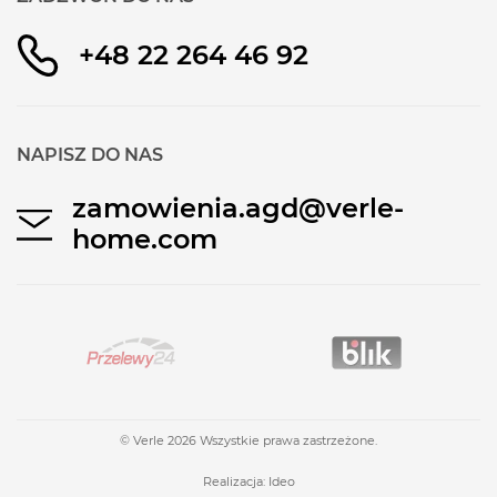
Szybkie nagrzewanie
+48 22 264 46 92
Oświetlenie halogenowe wnętrza
Temperatura na drzwiach piekarnika maks.
40° C
NAPISZ DO NAS
Wysokość:
59,5 cm
Szerokość:
59,4 cm
zamowienia.agd@verle-
home.com
Przyspiesz czas gotowania
Funkcja fastPreheat szybko nagrzewa piekarnik.
Natomiast coolStart przyspiesza przyrządzanie
mrożonych dań poprzez eliminację wstępnego
nagrzewania – dzięki temu Twoje potrawy są
gotowe dokładnie w czasie podanym na
opakowaniu. Obie inteligentne funkcje przydają się
świetnie, gdy goni Cię czas.
© Verle 2026 Wszystkie prawa zastrzeżone.
Realizacja:
Ideo