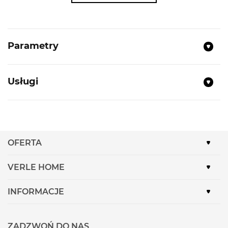
każdym poziomie.
Parametry
NAJWAŻNIEJSZE PARAMETRY
Typ:
Piekarnik elektryczny
Usługi
Klasa efektywności energetycznej:
A+
Pojemność:
71l
Ilość funkcji grzania:
13
Termoobieg 4D
OFERTA
Regulacja temperatury w zakresie:
30 °C -
300 °C
VERLE HOME
Kolorowy wyświetlacz tekstowy:
TFT 3,7''
INFORMACJE
Sterowanie pokrętłem
Automatyczna propozycja temperatury
Kontrola nagrzewania
ZADZWOŃ DO NAS