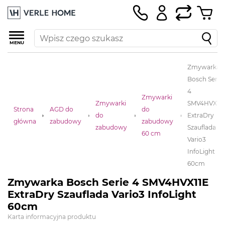
MENU
Zmywarka
Bosch Serie
4
Zmywarki
Zmywarki
SMV4HVX11E
Strona
AGD do
do
do
ExtraDry
główna
zabudowy
zabudowy
zabudowy
Szauflada
60 cm
Vario3
InfoLight
60cm
Zmywarka Bosch Serie 4 SMV4HVX11E
ExtraDry Szauflada Vario3 InfoLight
60cm
Karta informacyjna produktu