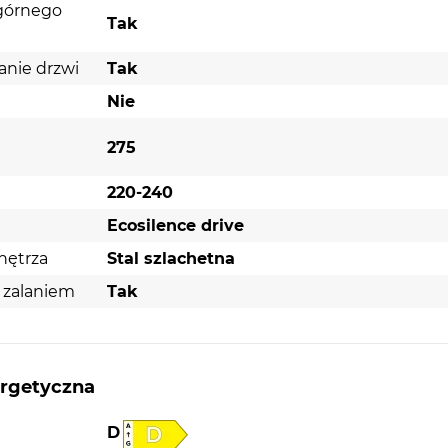
 górnego
AntiFingerprint:
Specjalna powłoka chroniąc
Tak
przed odciskami palców
anie drzwi
Tak
Wysokość:
84,5 cm
Nie
Szerokość:
60 cm
275
ranie
220-240
Ecosilence drive
uche
nętrza
Stal szlachetna
cznie
 zalaniem
Tak
acji
 do
nkcja
ergetyczna
efektu
D