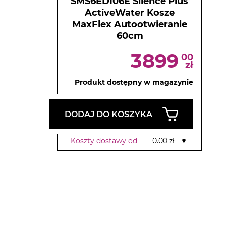
SMS6EDI06E Silence Plus
ActiveWater Kosze
MaxFlex Autootwieranie
60cm
3899
00
zł
Produkt dostępny w magazynie
DODAJ DO KOSZYKA
Koszty dostawy od
0.00 zł