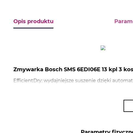
Opis produktu
Param
Zmywarka Bosch SMS 6EDI06E 13 kpl 3 kos
EfficientDry: wydajniejsze suszenie dzięki automa
załadunek dla wszystkich naczyń z doskonałym p
dla większej elastyczności załadunku. Silence Pl
Connect: zdalny dostęp i kontrola urządzeń, który 
Parametry fizyczn