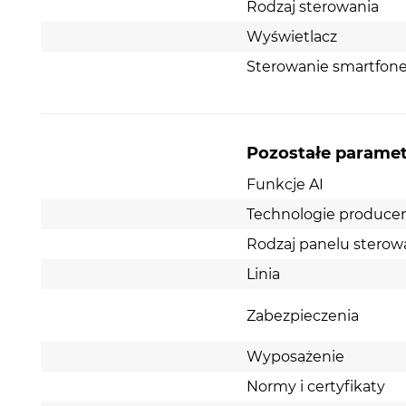
Rodzaj sterowania
Wyświetlacz
Sterowanie smartfo
Wyjątkowo ciche zmywanie
Nikt nie lubi rozpraszającego hałasu. Jest to szcze
istotne w nocy oraz jeśli masz otwartą kuchnię na 
Pozostałe parame
Jeśli więc ważne dla Ciebie są cisza i spokój, najle
rozwiązaniem będzie zmywarka Silence Plus 42 dB
Funkcje AI
Technologie produce
Rodzaj panelu sterow
Linia
Zabezpieczenia
Wyposażenie
Normy i certyfikaty