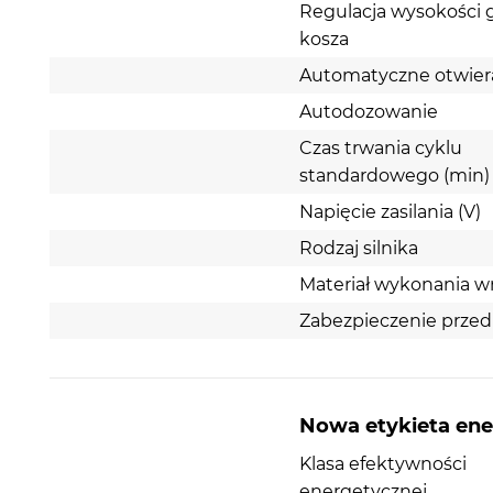
Regulacja wysokości
kosza
Automatyczne otwier
Autodozowanie
Czas trwania cyklu
standardowego (min)
Funkcja EfficientDry: Automatyczne otwie
Napięcie zasilania (V)
drzwi dla lepszych rezultatów suszenia
Rodzaj silnika
Wyjmowanie naczyń, które nie są wystarczająco s
Materiał wykonania w
lub są zbyt gorące bywa irytujące. Dzięki funkcji
EfficientDry drzwi zmywarki otworzą się automaty
Zabezpieczenie przed
pod koniec programu. To praktyczne rozwiązanie
przyspiesza proces suszenia, zapobiega rekondens
oraz delikatnie schłodzi naczynia, aby były gotowe
wyjęcia, bez konieczności ręcznego wycierania. Fu
Nowa etykieta en
ta przyczynia się nie tylko do uzyskania lepszego 
suszenia, ale również oszczędza energię.
Klasa efektywności
energetycznej