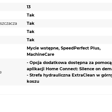
13
oria
Tak
Space
szczacza
Tak
Tak
chomą
Tak
Mycie wstępne, SpeedPerfect Plus,
MachineCare
- Opcja dodatkowa dostępna za pomocą
aplikacji Home Connect: Silence on de
e
- Strefa hydrauliczna ExtraClean w gór
Program Cichy 50°C
koszu
Program Cichy 50°C pozwala umyć naczynia przy
minimalnej emisji hałasu, bez zakłócania spokojne
atmosfery domu. Obniża on głośność pracy urząd
co najmniej 1,5 raza w stosunku do głośności pr
referencyjnego Eco 50°C. Jest to szczególnie ce