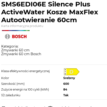
SMS6EDI06E Silence Plus
ActiveWater Kosze MaxFlex
Autootwieranie 60cm
Karta informacyjna produktu
Kategoria:
Zmywarki 60 cm
Zmywarki 60 cm Bosch
Klasa efektywności energetycznej
Kolor
Srebrny
Szerokość (mm)
600
Zużycie energii na 100 cykli (kWh)
84
1/2 załadunku
Tak