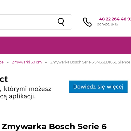
Sprawdź ofertę przygotowaną przez naszą
sieć studiów
!
+48 22 264 46 9
pon-pt: 8-16
ce
Zmywarki 60 cm
Zmywarka Bosch Serie 6 SMS6EDI06E Silence 
Zmywarka Bosch Serie 6