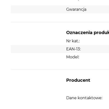
Wymiary i waga
Gwarancja
Wymiary urządzenia (WxSxG): 382x594x317 
Minimalna wysokość instalacyjna (mm): 362
Maksymalna wysokość niszy: 365 mm
Oznaczenia produ
Minimalna szerokość instalacyjna (mm): 560
Nr kat.:
Maksymalna szerokość instalacyjna (mm): 5
EAN-13:
Głębokość instalacyjna (mm): 300 mm
Model:
Ciężar netto: 16,4 kg
Producent
Dane kontaktowe: