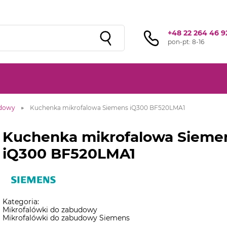
Sprawdź ofertę przygotowaną przez naszą
sieć studiów
!
+48 22 264 46 9
pon-pt: 8-16
udowy
Kuchenka mikrofalowa Siemens iQ300 BF520LMA1
Kuchenka mikrofalowa Sieme
iQ300 BF520LMA1
Kategoria:
Mikrofalówki do zabudowy
Mikrofalówki do zabudowy Siemens