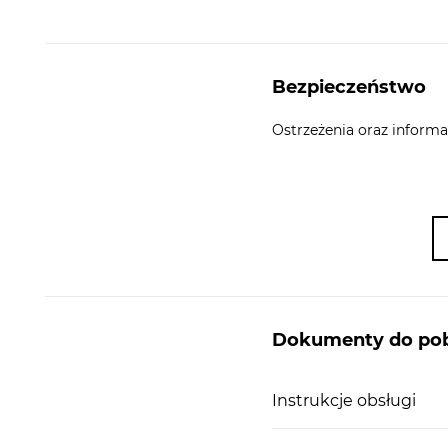
Bezpieczeństwo
Mikrofalówka przeznaczona jest
do zabudowy
w o
rozwiązaniem dla osób, które urządzają kuchnię od
Ostrzeżenia oraz informa
objętość
, dzięki czemu pozwoli na komfortowe pod
powierzchni w pomieszczeniu. Producent zastoso
odbywa się przy pomocy dwóch pokręteł. Jedno słu
czas podgrzewania potraw.
Dzięki temu, że mikrofala ma kilka
stopni mocy
, 
przygotowywanej potrawy.
Dokumenty do pob
Instrukcje obsługi