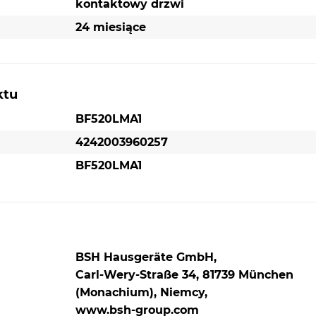
kontaktowy drzwi
24 miesiące
mm
 mm
ktu
 mm
BF520LMA1
68 mm
4242003960257
BF520LMA1
Parametry techniczne
Rodzaj wtyczki: Wtyczka Schuko/Gardy z
BSH Hausgeräte GmbH,
uziemieniem
Carl-Wery-Straße 34, 81739 München
Długość kabla przyłączeniowego: 130,0 cm
(Monachium), Niemcy,
Napięcie: 220-230 V
www.bsh-group.com