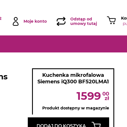
Ko
2
Odstąp od
Moje konto
p
umowy tutaj
ns
Kuchenka mikrofalowa
Siemens iQ300 BF520LMA1
1599
00
zł
Produkt dostępny w magazynie
DODAJ DO KOSZYKA