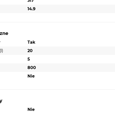
317
14.9
ione
 i
czne
a
y
Tak
i
l)
20
5
800
owej:
Nie
tronie,
. Duży
 Drzwi
y
udowy.
Nie