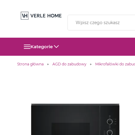
Kategorie
Strona główna
AGD do zabudowy
Mikrofalówki do zab