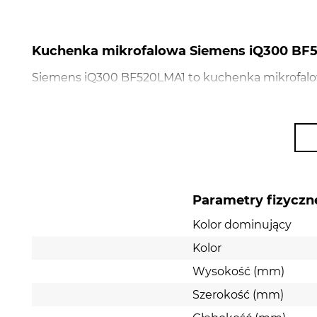
Kuchenka mikrofalowa Siemens iQ300 BF
Siemens iQ300 BF520LMA1 to kuchenka mikrofalo
kolorze czarnym. Z pojemnością 20l, pięcioma poz
produkt przeznaczony do zabudowy. Bezpieczeństw
bezpieczeństwa. Sterowanie mechaniczne zapewni
Parametry fizyczn
Kolor dominujący
Kolor
Wysokość (mm)
Szerokość (mm)