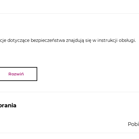
Moc przyłączeniowa: 1 270 W
Natężenie: 10 A
dpowiednio przygotowanym miejscu. Będzie dobrym
 postaw albo są w trakcie jej remontu. Mikrofala ma
spo
cje dotyczące bezpieczeństwa znajdują się w instrukcji obsługi.
grzewanie potraw, a przy okazji nie zajmie zbyt dużo
wał w mikrofalówce klasyczne
sterowanie mechaniczn
ży do nastawiania mocy mikrofali, a drugie pozwala ust
Rozwiń
bez trudu dopasujesz optymalną temperaturę do typu
rania
Pobi