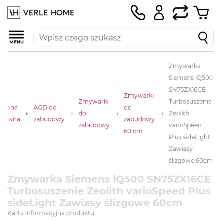
MENU
Zmywarka
Siemens iQ500
SN75ZX16CE
Zmywarki
Zmywarki
Turbosuszenie
Strona
AGD do
do
do
Zeolith
główna
zabudowy
zabudowy
zabudowy
varioSpeed
60 cm
Plus sideLight
Zawiasy
ślizgowe 60cm
Zmywarka Siemens iQ500 SN75ZX16CE
Turbosuszenie Zeolith varioSpeed Plus
sideLight Zawiasy ślizgowe 60cm
Karta informacyjna produktu