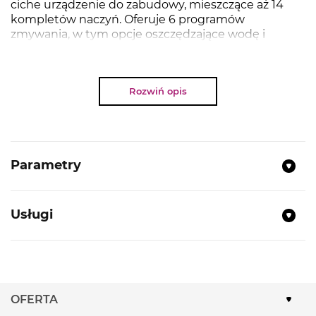
ciche urządzenie do zabudowy, mieszczące aż 14
kompletów naczyń. Oferuje 6 programów
zmywania, w tym opcje oszczędzające wodę i
energię, a trzecia szuflada ułatwia układanie
sztućców i drobnych akcesoriów kuchennych.
Dzięki szerokości 60 cm idealnie sprawdzi się w
Rozwiń opis
większych kuchniach, zapewniając komfort
użytkowania i doskonałe efekty czyszczenia.
Parametry
NAJWAŻNIEJSZE PARAMETRY
Sposób zabudowy:
Do pełnej zabudowy
Usługi
Liczba standardowych kompletów naczyń:
14
Liczba programów:
6
Temperatury zmywania (st.°C):
45, 50, 60, 70
OFERTA
Dodatkowe funkcje:
Mycie wstępne, Połysk