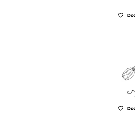
Dod
Dod