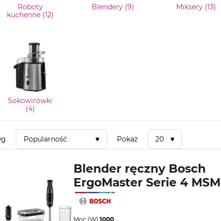
Roboty
Blendery (9)
Miksery (13)
kuchenne (12)
Sokowirówki
(4)
wg
Popularność
Pokaż
20
Blender ręczny Bosch
ErgoMaster Serie 4 MS
Moc (W)
1000