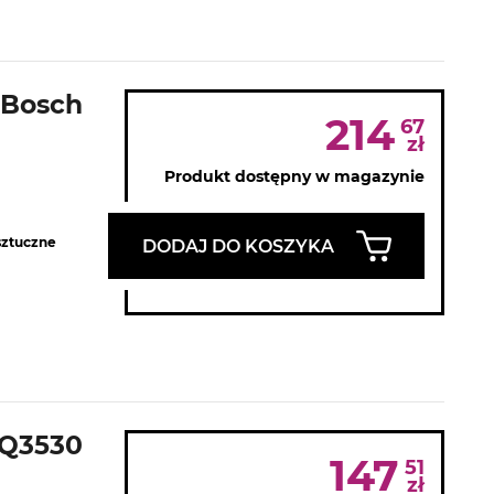
 Bosch
214
67
zł
Produkt dostępny w magazynie
sztuczne
DODAJ DO KOSZYKA
FQ3530
147
51
zł