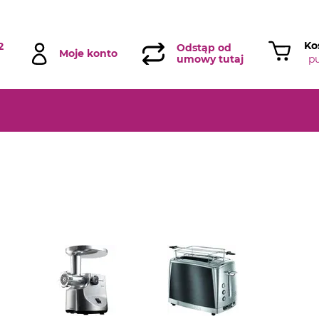
Ko
2
Odstąp od
Moje konto
p
umowy tutaj