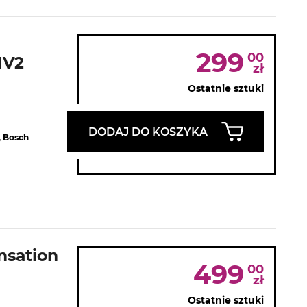
299
00
NV2
zł
Ostatnie sztuki
DODAJ DO KOSZYKA
 Bosch
nsation
499
00
zł
Ostatnie sztuki