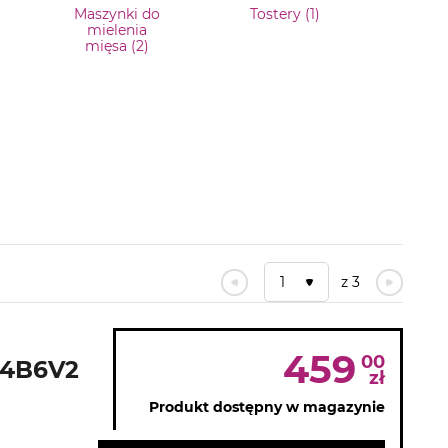
Maszynki do
Tostery (1)
mielenia
mięsa (2)
1
z 3
459
00
M4B6V2
zł
Produkt dostępny w magazynie