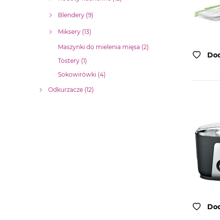
Blendery (9)
Miksery (13)
Maszynki do mielenia mięsa (2)
Dod
Tostery (1)
Sokowirówki (4)
Odkurzacze (12)
Dod