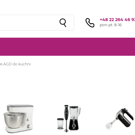
Sprawdź ofertę przygotowaną przez naszą
sieć studiów
!
+48 22 264 46 9
pon-pt: 8-16
łe AGD do kuchni