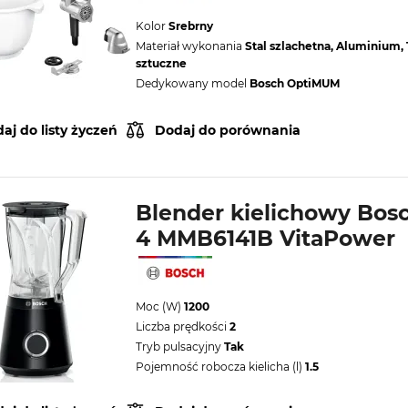
Kolor
Srebrny
Materiał wykonania
Stal szlachetna, Aluminium
sztuczne
Dedykowany model
Bosch OptiMUM
aj do listy życzeń
Dodaj do porównania
Blender kielichowy Bosc
4 MMB6141B VitaPower
Moc (W)
1200
Liczba prędkości
2
Tryb pulsacyjny
Tak
Pojemność robocza kielicha (l)
1.5