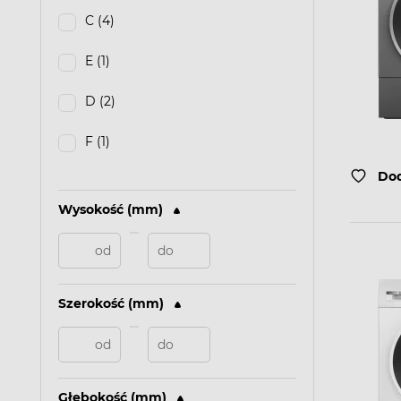
C (4)
E (1)
D (2)
F (1)
Dod
Wysokość (mm)
Szerokość (mm)
Głębokość (mm)