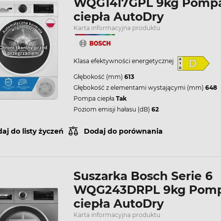
WQG1417GPL 9kg Pomp
ciepła AutoDry
Karta informacyjna produktu
Klasa efektywności energetycznej
Głębokość (mm)
613
Głębokość z elementami wystającymi (mm)
648
Pompa ciepła
Tak
Poziom emisji hałasu (dB)
62
aj do listy życzeń
Dodaj do porównania
Suszarka Bosch Serie 6
WQG243DRPL 9kg Pom
ciepła AutoDry
Karta informacyjna produktu