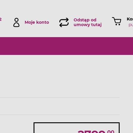
Ko
2
Odstąp od
Moje konto
p
umowy tutaj
00