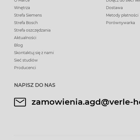
O Marce
Dołącz do sieci Ve
Wnętrza
Dostawa
Strefa Siemens
Metody płatności
Strefa Bosch
Porównywarka
Strefa oszczędzania
Aktualności
Blog
Skontaktuj się z nami
Sieć studiów
Producenci
NAPISZ DO NAS
zamowienia.agd@verle-