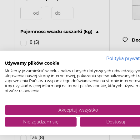
Pojemność wsadu suszarki (kg)
Dod
8 (5)
9 (2)
Polityka prywa
Używamy plików cookie
7 (1)
Możemy je zamieścić w celu analizy danych dotyczących odwiedzającyc
ulepszenia naszej strony internetowej, pokazania spersonalizowanych tre
zapewnienia Państwu wspaniałego doświadczenia na stronie internetow
Aby uzyskać więcej informacji na temat plików cookie, których używam
otwórz ustawienia.
Poziom emisji hałasu (dB)
Akceptuj wszystko
Nie zgadzam się
Dostosuj
Pompa ciepła
Tak (8)