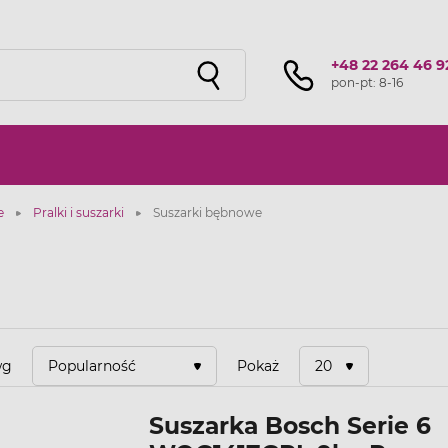
Sprawdź ofertę przygotowaną przez naszą
sieć studiów
!
+48 22 264 46 9
pon-pt: 8-16
e
Pralki i suszarki
Suszarki bębnowe
wg
Popularność
Pokaż
20
Suszarka Bosch Serie 6