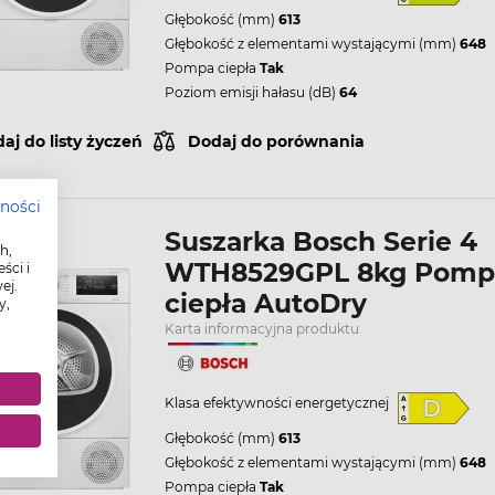
Głębokość (mm)
613
Głębokość z elementami wystającymi (mm)
648
Pompa ciepła
Tak
Poziom emisji hałasu (dB)
64
aj do listy życzeń
Dodaj do porównania
tności
Suszarka Bosch Serie 4
h,
WTH8529GPL 8kg Pomp
ści i
ej.
ciepła AutoDry
y,
Karta informacyjna produktu
Klasa efektywności energetycznej
Głębokość (mm)
613
Głębokość z elementami wystającymi (mm)
648
Pompa ciepła
Tak