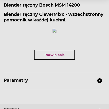
Blender ręczny Bosch MSM 14200
Blender ręczny CleverMixx - wszechstronny
pomocnik w każdej kuchni.
NAJWAŻNIEJSZE PARAMETRY:
Kolor
: Biały
Rozwiń opis
Moc
: 400W
Stopnie szybkości
: 1
Liczba akcesoriów
: 3
Parametry
Blender
: Tak
Mini rozdrabniacz
: Tak
Miarka
: Tak
Możliwość mycia w zmywarce
: Tak