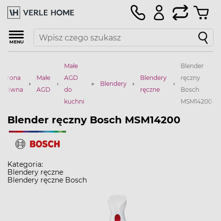
MENU
Małe
Blender
Strona
Małe
AGD
Blendery
ręczny
Blendery
główna
AGD
do
ręczne
Bosch
kuchni
MSM14200
Blender ręczny Bosch MSM14200
Kategoria:
Blendery ręczne
Blendery ręczne Bosch