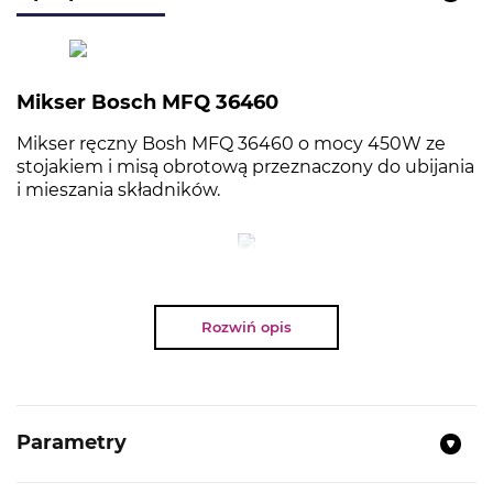
Mikser Bosch MFQ 36460
Mikser ręczny Bosh MFQ 36460 o mocy 450W ze
stojakiem i misą obrotową przeznaczony do ubijania
i mieszania składników.
NAJWAŻNIEJSZE PARAMETRY:
Rozwiń opis
Miękki uchwyt, duże przyciski, ergonomiczny
kształt
Mocny i cichy: 5 stopni prędkości ze
zróżnicowaną ilością obrotów
Parametry
Wygodna obsługa dzięki stojakowi z misą
Elementy wyposażenia (poza blokiem z