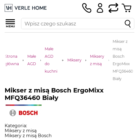
MENU
Mikser z
Małe
misą
Strona
Małe
AGD
Miksery
Bosch
Miksery
główna
AGD
do
z misą
ErgoMixx
kuchni
MFQ36460
Biały
Mikser z misą Bosch ErgoMixx
MFQ36460 Biały
Kategoria:
Miksery z misą
Miksery z misą Bosch