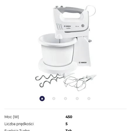
Moc (W)
450
Liczba prędkości
5
Funkcja Turbo
Tak