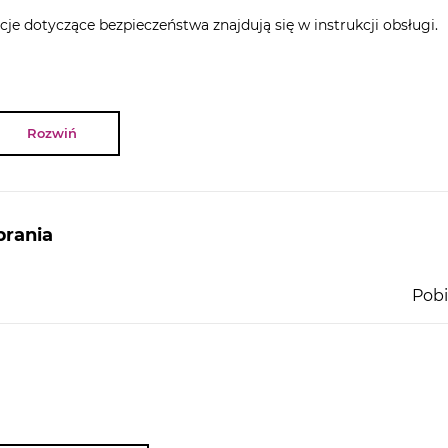
składniki. Rezultat: mieszanki ciast lekkie jak powi
cje dotyczące bezpieczeństwa znajdują się w instrukcji obsługi.
więcej ubitych białek lub śmietany w krótszym cz
Rozwiń
rania
y i
Pobi