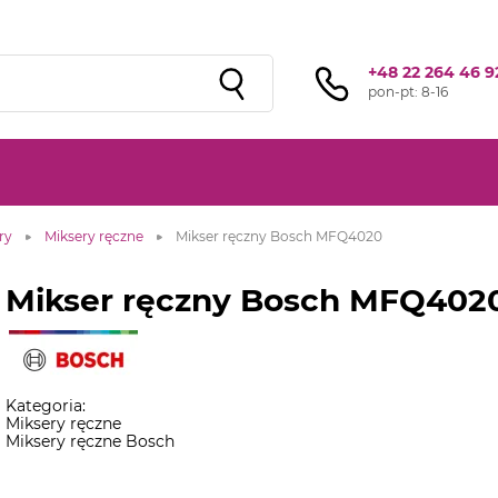
Sprawdź ofertę przygotowaną przez naszą
sieć studiów
!
+48 22 264 46 9
pon-pt: 8-16
ry
Miksery ręczne
Mikser ręczny Bosch MFQ4020
Mikser ręczny Bosch MFQ402
Kategoria:
Miksery ręczne
Miksery ręczne Bosch