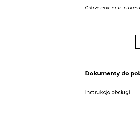
Ostrzeżenia oraz informa
SPECYFIKACJA TECHNICZNA:
Moc przyłączeniowa (W): 450 W
Napięcie (V): 220-240 V
Masa netto (kg): 1,137 kg
Dokumenty do pob
Nowoczesny silnik: mocny a jednocześnie cich
lekki.
Instrukcje obsługi
Ergonomiczny kształt, miękki uchwyt
5 stopni prędkości
Funkcja pracy pulsacyjnej Turbo
Oddzielny przycisk zwalniający końcówki
2 końcówki do ubijania i mieszania