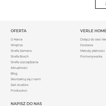
2 stabilne haki do zagniatania ciasta
Możliwość podłączenia końcówki miksującej 
blendera)
Opatentowany przycisk zwalniający akcesoria
Pozwala na bezproblemowe odłączenie koń
OFERTA
VERLE HOM
od korpusu urządzenia.
O Marce
Dołącz do sieci Ve
Praktyczne zwijanie kabla
Wnętrza
Dostawa
Strefa Siemens
Metody płatności
Strefa Bosch
Porównywarka
Strefa oszczędzania
Aktualności
Blog
Skontaktuj się z nami
Sieć studiów
Producenci
NAPISZ DO NAS