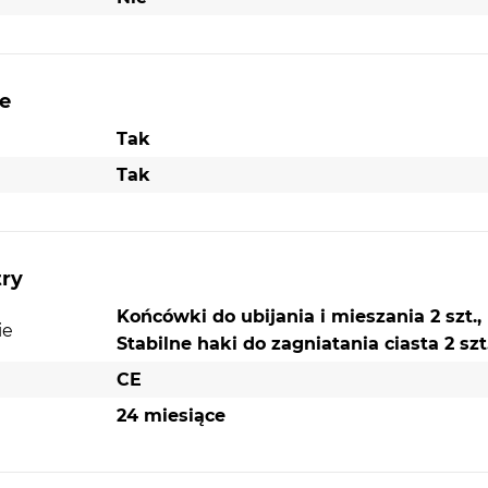
mieszania składników, po wyrabianie ciężkich cias
silnik jest nawet wystarczająco mocny, aby napęd
różne akcesoria - ułatwiając przygotowywanie ró
ulubionych przepisów.
e
Tak
dnych
Tak
ia.
try
adzą
go
Końcówki do ubijania i mieszania 2 szt.,
ie
Stabilne haki do zagniatania ciasta 2 szt
CE
24 miesiące
Wygodny i bezpieczny chwyt.
Ciesz się mieszaniem bez wysiłku: uchwyt z mięk