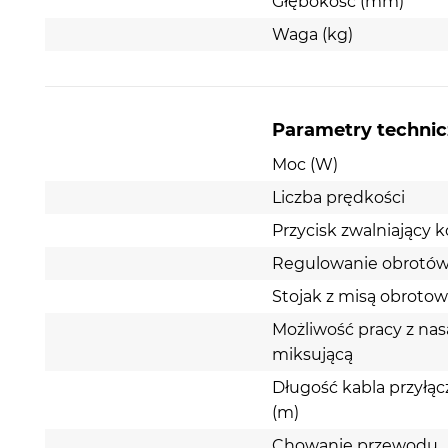
Głębokość (mm)
Waga (kg)
Pełna kontrola miksowania dzięki pięciu
ustawieniom prędkości.
Parametry techni
Dzięki szerokiemu zakresowi prędkości z pięcioma
ustawieniami możesz mieszać dowolny przepis do
Moc (W)
pożądanej konsystencji, od powolnego mieszania
Liczba prędkości
składników po ubijanie białek jaj z maksymalną
prędkością. Funkcja turbo daje ci dodatkową moc,
Przycisk zwalniający 
jej potrzebujesz.
Regulowanie obrotó
Stojak z misą obroto
Możliwość pracy z na
miksującą
Długość kabla przyłą
(m)
Chowanie przewodu