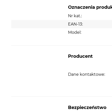
Oznaczenia produ
Nr kat.:
EAN-13:
Model:
Przycisk zwalniający ułatwiający wyjmow
mieszadeł.
Łatwo wymieniaj mieszadła i haki - przycisk zwalni
końcówki za jednym dotknięciem. Wymieniaj akce
Producent
podczas pracy lub w celu wyczyszczenia.
Dane kontaktowe:
Bezpieczeństwo