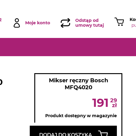
Ko
2
Odstąp od
Moje konto
p
umowy tutaj
0
Mikser ręczny Bosch
MFQ4020
191
29
zł
Produkt dostępny w magazynie
DODAJ DO KOSZYKA