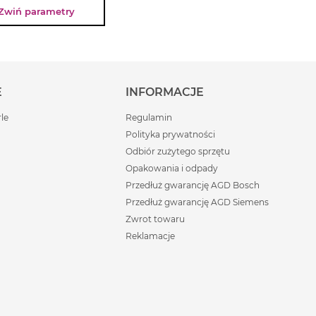
Zwiń parametry
(stopy
.
cówek
E
INFORMACJE
rle
Regulamin
Polityka prywatności
Odbiór zużytego sprzętu
Opakowania i odpady
Przedłuż gwarancję AGD Bosch
Przedłuż gwarancję AGD Siemens
Zwrot towaru
Reklamacje