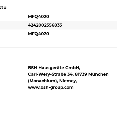
dotyku powłoką zapewnia pewny chwyt nawet p
szybkiego mieszania. Lekka obudowa jest wygod
ktu
trzymania, dzięki czemu praca jest mniej męcząca
MFQ4020
4242002556833
MFQ4020
anie
a
soria
BSH Hausgeräte GmbH,
Carl-Wery-Straße 34, 81739 München
(Monachium), Niemcy,
Mieszadła FineCreamer zapewniają lepsze
www.bsh-group.com
rezultaty.
Zwiększ objętość swoich kulinarnych pomysłów i 
puszystą bezę i kremowe desery w mgnieniu oka
Innowacyjne mieszadła FineCreamer są wyposaż
małe kulki, które dodatkowo napowietrzają mies