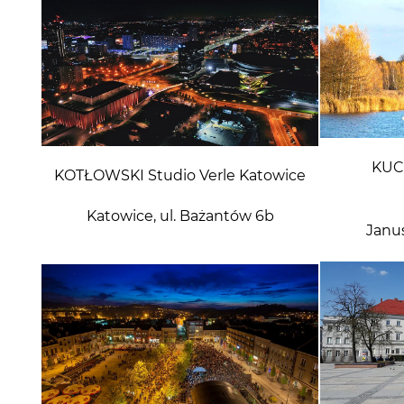
KUC
KOTŁOWSKI Studio Verle Katowice
Katowice, ul. Bażantów 6b
Janu