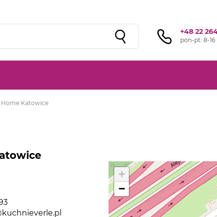
Sprawdź ofertę przygotowaną przez naszą
sieć studiów
!
+48 22 264
pon-pt: 8-16
e Home Katowice
atowice
+
−
93
kuchnieverle.pl