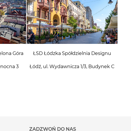
elona Góra
ŁSD Łódzka Spółdzielnia Designu
ółnocna 3
Łódź, ul. Wydawnicza 1/3, Budynek C
ZADZWOŃ DO NAS