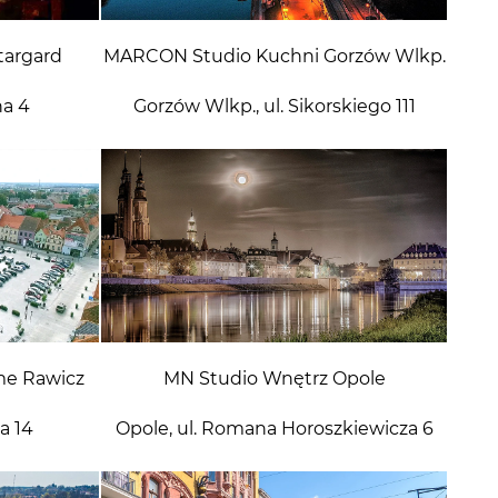
argard
MARCON Studio Kuchni Gorzów Wlkp.
na 4
Gorzów Wlkp., ul. Sikorskiego 111
me Rawicz
MN Studio Wnętrz Opole
a 14
Opole, ul. Romana Horoszkiewicza 6