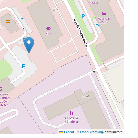
Leaflet
|
©
OpenStreetMap
contributors