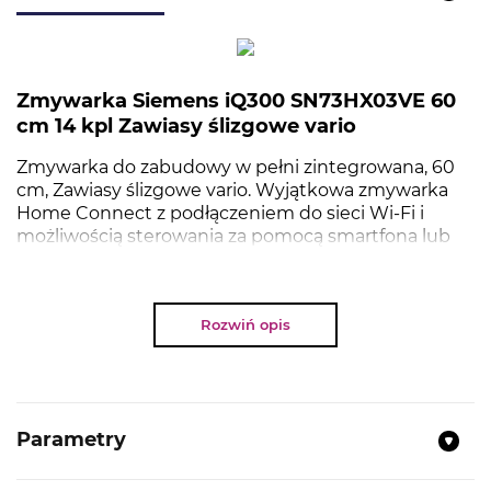
Zmywarka Siemens iQ300 SN73HX03VE 60
cm 14 kpl Zawiasy ślizgowe vario
Zmywarka do zabudowy w pełni zintegrowana, 60
cm, Zawiasy ślizgowe vario. Wyjątkowa zmywarka
Home Connect z podłączeniem do sieci Wi-Fi i
możliwością sterowania za pomocą smartfona lub
asystenta głosowego z aplikacji Home Connect.
Wyświetla status programu na podłodze, z
możliwością różnorodnej zabudowy.
Rozwiń opis
SPECYFIKACJA TECHNICZNA
Parametry
Rodzaj:
Zmywarka
Montaż:
Do zabudowy