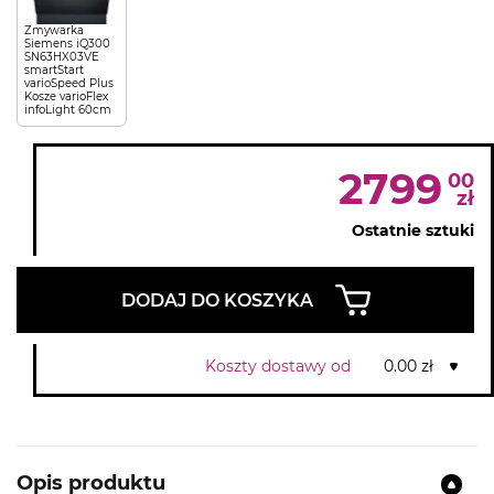
Zmywarka
Siemens iQ300
SN63HX03VE
smartStart
varioSpeed Plus
Kosze varioFlex
infoLight 60cm
2799
00
zł
Ostatnie sztuki
DODAJ DO KOSZYKA
Koszty dostawy od
0.00 zł
Opis produktu