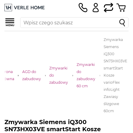
MENU
Zmywarka
Siemens
iQ300
SN73HX03VE
Zmywarki
Zmywarki
smartStart
Strona
AGD do
do
do
Kosze
główna
zabudowy
zabudowy
zabudowy
varioFlex
60 cm
infoLight
Zawiasy
ślizgowe
60cm
Zmywarka Siemens iQ300
SN73HX03VE smartStart Kosze