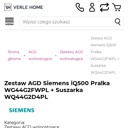
MENU
Zestaw AGD
Siemens iQ500
Strona
AGD
Zestawy AGD
Pralka
główna
wolnostojące
wolnostojące
WG44G2FWPL +
Suszarka
WQ44G2D4PL
Zestaw AGD Siemens iQ500 Pralka
WG44G2FWPL + Suszarka
WQ44G2D4PL
Kategoria:
Zestawy AGD wolnostojące