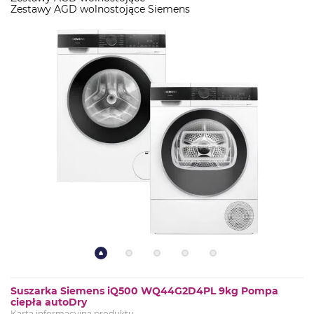
Zestawy AGD wolnostojące Siemens
Suszarka Siemens iQ500 WQ44G2D4PL 9kg Pompa
ciepła autoDry
Karta informacyjna produktu