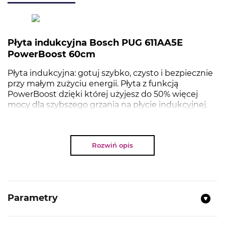
Płyta indukcyjna Bosch PUG 611AA5E
PowerBoost 60cm
Płyta indukcyjna: gotuj szybko, czysto i bezpiecznie
przy małym zużyciu energii. Płyta z funkcją
PowerBoost dzięki której użyjesz do 50% więcej
mocy dla szybszego grzania na płycie indukcyjnej.
Rozwiń opis
NAJWAŻNIEJSZE PARAMETRY:
Typ:
płyta indukcyjna
Kolor:
czarny
Parametry
Płyta o szerokości 60 cm:
miejsce na garnki i
patelnie 4 szt.