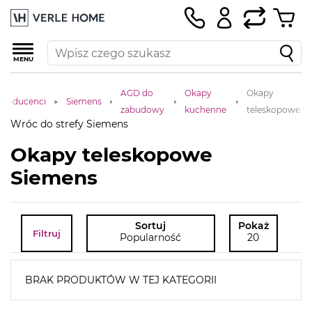
MENU
AGD do
Okapy
Okapy
Producenci
Siemens
zabudowy
kuchenne
teleskopowe
Wróc do strefy Siemens
Okapy teleskopowe
Siemens
Sortuj
Pokaż
Filtruj
Popularność
20
BRAK PRODUKTÓW W TEJ KATEGORII