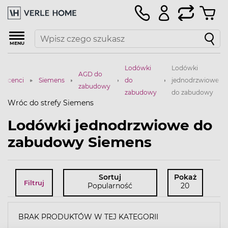
MENU
Lodówki
Lodówki
AGD do
ducenci
Siemens
do
jednodrzwiowe
zabudowy
zabudowy
do zabudowy
Wróc do strefy Siemens
Lodówki jednodrzwiowe do
zabudowy Siemens
Sortuj
Pokaż
Filtruj
Popularność
20
BRAK PRODUKTÓW W TEJ KATEGORII