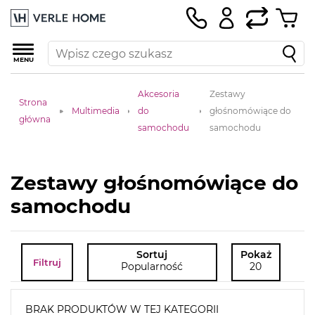
MENU
Akcesoria
Zestawy
Strona
Multimedia
do
głośnomówiące do
główna
samochodu
samochodu
Zestawy głośnomówiące do
samochodu
Sortuj
Pokaż
Filtruj
Popularność
20
BRAK PRODUKTÓW W TEJ KATEGORII