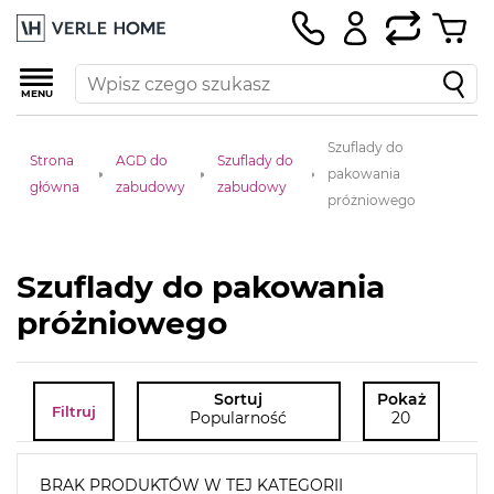
MENU
Szuflady do
Strona
AGD do
Szuflady do
pakowania
główna
zabudowy
zabudowy
próżniowego
Szuflady do pakowania
próżniowego
Sortuj
Pokaż
Filtruj
Popularność
20
BRAK PRODUKTÓW W TEJ KATEGORII