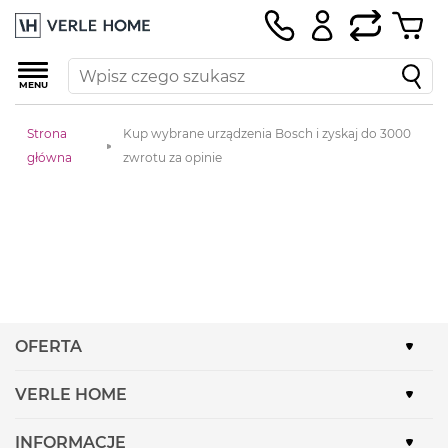
MENU
Strona
Kup wybrane urządzenia Bosch i zyskaj do 3000
główna
zwrotu za opinie
OFERTA
VERLE HOME
INFORMACJE