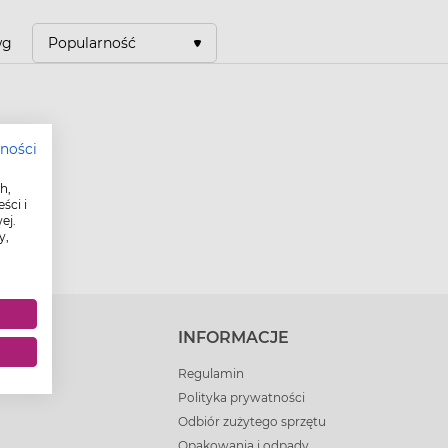
wg
Popularność
tności
h,
ści i
ej.
y,
E
INFORMACJE
rle
Regulamin
Polityka prywatności
Odbiór zużytego sprzętu
Opakowania i odpady