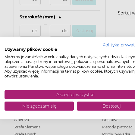
Sortuj 
Szerokość (mm)
Zastosuj
Polityka prywa
Głębokość (mm)
Używamy plików cookie
Możemy je zamieścić w celu analizy danych dotyczących odwiedzającyc
ulepszenia naszej strony internetowej, pokazania spersonalizowanych tre
Zastosuj
zapewnienia Państwu wspaniałego doświadczenia na stronie internetow
Aby uzyskać więcej informacji na temat plików cookie, których używam
otwórz ustawienia.
Akceptuj wszystko
OFERTA
VERLE HOM
Nie zgadzam się
Dostosuj
O Marce
Dołącz do sieci Ve
Wnętrza
Dostawa
Strefa Siemens
Metody płatności
Strefa Bosch
Porównywarka