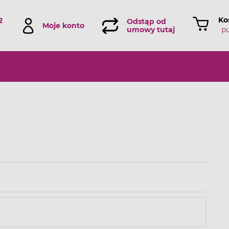
Ko
2
Odstąp od
Moje konto
p
umowy tutaj