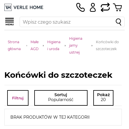
MENU
Higiena
Strona
Małe
Higiena
Końcówki do
jamy
główna
AGD
i uroda
szczoteczek
ustnej
Końcówki do szczoteczek
Sortuj
Pokaż
Filtruj
Popularność
20
BRAK PRODUKTÓW W TEJ KATEGORII