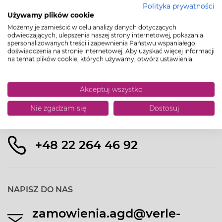
Polityka prywatności
Używamy plików cookie
Możemy je zamieścić w celu analizy danych dotyczących
odwiedzających, ulepszenia naszej strony internetowej, pokazania
OFERTA
spersonalizowanych treści i zapewnienia Państwu wspaniałego
doświadczenia na stronie internetowej. Aby uzyskać więcej informacji
na temat plików cookie, których używamy, otwórz ustawienia.
VERLE HOME
INFORMACJE
Akceptuj wszystko
Nie zgadzam się
Dostosuj
ZADZWOŃ DO NAS
+48 22 264 46 92
NAPISZ DO NAS
zamowienia.agd@verle-