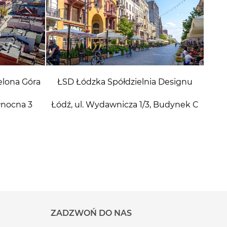
elona Góra
ŁSD Łódzka Spółdzielnia Designu
ółnocna 3
Łódź, ul. Wydawnicza 1/3, Budynek C
ZADZWOŃ DO NAS