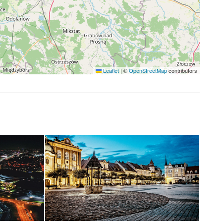
Leaflet
|
©
OpenStreetMap
contributors