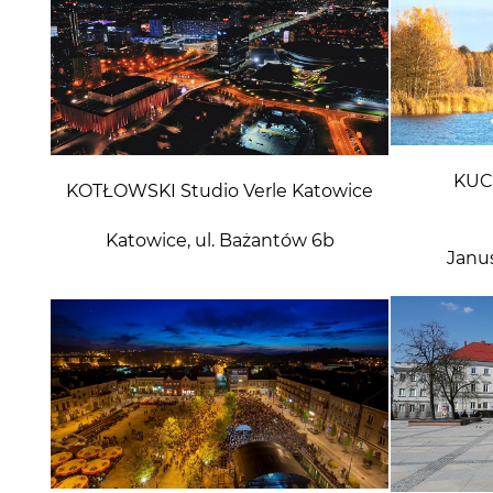
KUC
KOTŁOWSKI Studio Verle Katowice
Katowice, ul. Bażantów 6b
Janu