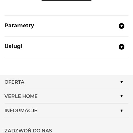
Typ:
Zmywarka wolnostojąca
Kolor :
Czarna szczotkowana stal
Parametry
Klasa efektywności energetycznej:
D
Rodzaj silnika:
Ecosilence drive
Usługi
1/2 załadunku
Home Connect
Liczba programów:
6
Opóźniony Start
OFERTA
Pojemność (kpl.):
14
Temperatury zmywania (st.°C):
45, 50, 65, 70
VERLE HOME
Trzecia szuflada (na sztućce)
INFORMACJE
Rodzaj sterowania:
Elektroniczne, Zdalne
Wi-Fi
Wyświetlacz
ZADZWOŃ DO NAS