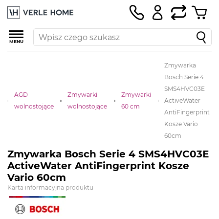
MENU
Zmywarka
Bosch Serie 4
SMS4HVC03E
AGD
Zmywarki
Zmywarki
ActiveWater
a
wolnostojące
wolnostojące
60 cm
AntiFingerprint
Kosze Vario
60cm
Zmywarka Bosch Serie 4 SMS4HVC03E
ActiveWater AntiFingerprint Kosze
Vario 60cm
Karta informacyjna produktu