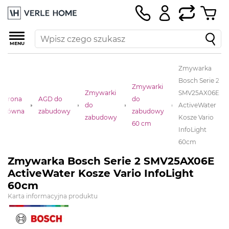
MENU
Zmywarka
Bosch Serie 2
Zmywarki
Zmywarki
SMV25AX06E
Strona
AGD do
do
do
ActiveWater
główna
zabudowy
zabudowy
zabudowy
Kosze Vario
60 cm
InfoLight
60cm
Zmywarka Bosch Serie 2 SMV25AX06E
ActiveWater Kosze Vario InfoLight
60cm
Karta informacyjna produktu