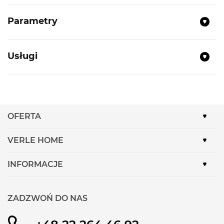
Montaż:
Do zabudowy
Parametry
Szerokość:
60 cm
Pojemność:
12 kpl
Ilość programów:
5
Usługi
SpeedPerfect Plus
Wskaźnik LED fazy programu
InfoLight:
Punktowy wskaźnik pracy, kolor
czerwony
OFERTA
Regulowana wysokość górnego kosza
VERLE HOME
Timer:
Elektroniczne opóźnienie czasu startu
3/6/9 godzin
INFORMACJE
Materiał, z którego wykonana jest komora
zmywarki:
Stal szlachetna/ dno Polinox
ZADZWOŃ DO NAS
Rackmatic: Regulacja wysokości górnego
kosza.