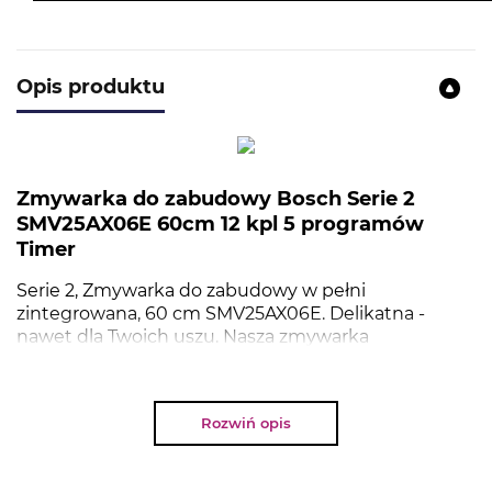
Opis produktu
Zmywarka do zabudowy Bosch Serie 2
SMV25AX06E 60cm 12 kpl 5 programów
Timer
Serie 2, Zmywarka do zabudowy w pełni
zintegrowana, 60 cm SMV25AX06E. Delikatna -
nawet dla Twoich uszu. Nasza zmywarka
SilencePlus.
Rozwiń opis
NAJWAŻNIEJSZE PARAMETRY