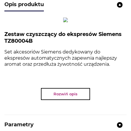
Opis produktu
Zestaw czyszczący do ekspresów Siemens
TZ80004B
Set akcesoriów Siemens dedykowany do
ekspresów automatycznych zapewnia najlepszy
aromat oraz przedłuża żywotność urządzenia.
NAJWAŻNIEJSZE PARAMETRY
Rozwiń opis
10 tabletek czyszczących
3 tabletki odkamieniające
1 filtr BRITA Intenza
Parametry
Specjalna szczotka do czyszczenia rurki