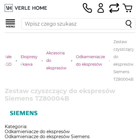
MENU
Zestaw
czyszczący
Akcesoria
Małe
Ekspresy
Odkamieniacze
do
do
AGD
i kawa
do ekspresów
ekspresów
ekspresów
Siemens
TZ80004B
Zestaw czyszczący do ekspresów
Siemens TZ80004B
Kategoria:
Odkamieniacze do ekspresów
Odkamieniacze do ekspresów Siemens