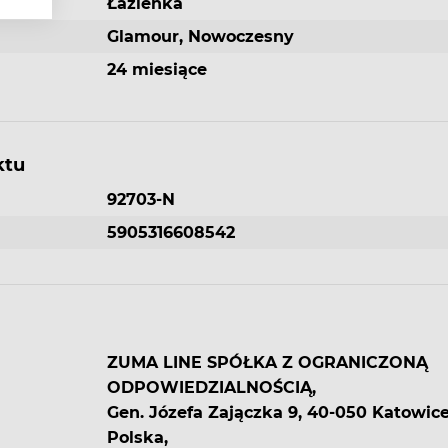
Łazienka
li.
Glamour, Nowoczesny
ania
24 miesiące
mógł
ktu
!
92703-N
5905316608542
tał
zać
ą
ZUMA LINE SPÓŁKA Z OGRANICZONĄ
 wpływ
ODPOWIEDZIALNOŚCIĄ,
Gen. Józefa Zajączka 9, 40-050 Katowice
że
Polska,