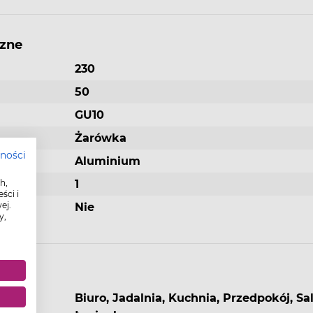
Wysokość:
3,8 cm
Napięcie zasilania:
230V
czne
230
50
lnej? W
GU10
ot
Żarówka
szej
tności
Aluminium
h,
eż
1
ści i
ej.
awie
Nie
a
y,
lwiek
try
jące
Biuro, Jadalnia, Kuchnia, Przedpokój, Sa
L