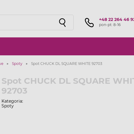
Sprawdź ofertę przygotowaną przez naszą
sieć studiów
!
+48 22 264 46 9
pon-pt: 8-16
we
Spoty
Spot CHUCK DL SQUARE WHITE 92703
Spot CHUCK DL SQUARE WHI
92703
Kategoria:
Spoty