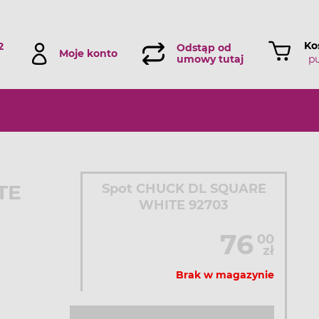
Ko
2
Odstąp od
Moje konto
p
umowy tutaj
TE
Spot CHUCK DL SQUARE
WHITE 92703
76
00
zł
Brak w magazynie