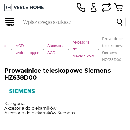
MENU
Prowadnice
Akcesoria
rona
AGD
Akcesoria
teleskopowe
do
ówna
wolnostojące
AGD
Siemens
piekarników
HZ638D00
Prowadnice teleskopowe Siemens
HZ638D00
Kategoria:
Akcesoria do piekarników
Akcesoria do piekarników Siemens