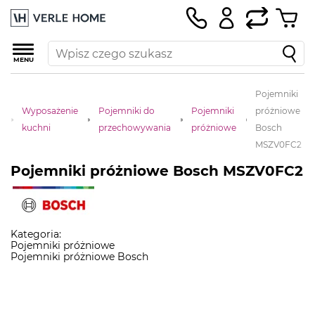
MENU
Pojemniki
e
Wyposażenie
Pojemniki do
Pojemniki
próżniowe
D
kuchni
przechowywania
próżniowe
Bosch
MSZV0FC2
Pojemniki próżniowe Bosch MSZV0FC2
Kategoria:
Pojemniki próżniowe
Pojemniki próżniowe Bosch