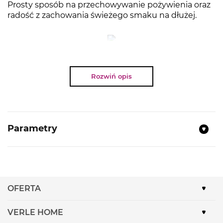
Prosty sposób na przechowywanie pożywienia oraz
radość z zachowania świeżego smaku na dłużej.
NAJWAŻNIEJSZE PARAMETRY
Rozwiń opis
Zestaw zawiera:
2 pojemniki próżniowe (o poj.
1,0 l każdy).
Zatrzymuje świeżość na dłużej:
tworzy
hermetyczne zamknięcie, artykuły spożywcze
Parametry
przechowywane w takich warunkach
zachowują świeżość o wiele dłużej niż podczas
przechowywania w tradycyjny sposób.
Zamkniętą szczelnie żywność możemy
przechowywać w lodówce, zamrażarce czy
spiżarni.
OFERTA
Trwały materiał
- Tritan BPA-free: odporny na
stłuczenia, nie przejmuje zapachów ani smaku
VERLE HOME
przechowywanych artykułów spożywczych,