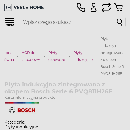
MENU
Płyta
indukcyjna
Strona
AGD do
Płyty
Płyty
zintegrowana
główna
zabudowy
grzewcze
indukcyjne
z okapem
Bosch Serie 6
PVQ811H26E
Płyta indukcyjna zintegrowana z
okapem Bosch Serie 6 PVQ811H26E
Karta informacyjna produktu
Kategoria:
Płyty indukcyjne