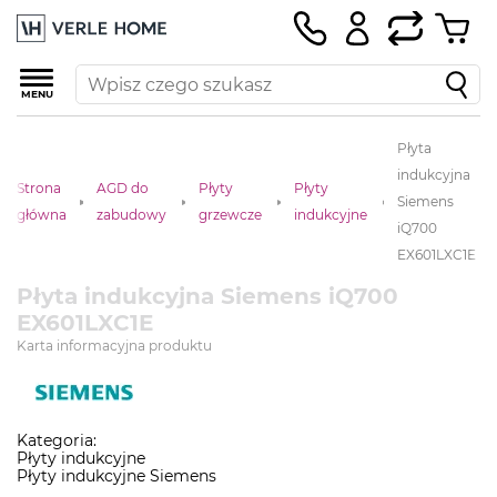
MENU
Płyta
indukcyjna
Strona
AGD do
Płyty
Płyty
Siemens
główna
zabudowy
grzewcze
indukcyjne
iQ700
EX601LXC1E
Płyta indukcyjna Siemens iQ700
EX601LXC1E
Karta informacyjna produktu
Kategoria:
Płyty indukcyjne
Płyty indukcyjne Siemens