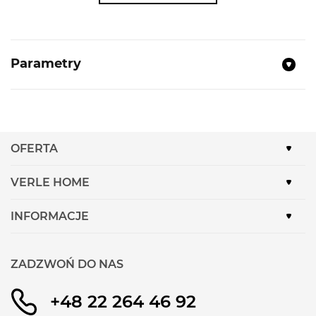
NAJWAŻNIEJSZE PARAMETRY:
Sterowanie sensorowe dual LightSlider
4 Indukcyjne pola grzewcze
Parametry
2 strefy flexInduction
Wskaźnik zużycia energii
Wysokość:
5.6 cm
Szerokość:
57.2 cm
OFERTA
Głębokość:
51.2 cm
Moc przyłączeniowa:
3700 W
VERLE HOME
17 poziomów mocy
INFORMACJE
powerBoost
Sensor smażenia z 5 ustawieniami
temperatury
ZADZWOŃ DO NAS
Intuicyjne sterowanie z dual lightSlider.
+48 22 264 46 92