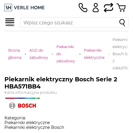
MENU
Piekarnik
Piekarniki
elektryczn
Strona
AGD do
Piekarniki
do
Bosch Seri
główna
zabudowy
elektryczne
zabudowy
2
HBA571BB
Piekarnik elektryczny Bosch Serie 2
HBA571BB4
Karta informacyjna produktu
Kategoria:
Piekarniki elektryczne
Piekarniki elektryczne Bosch