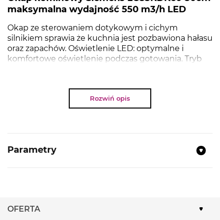
maksymalna wydajność 550 m3/h LED
Okap ze sterowaniem dotykowym i cichym
silnikiem sprawia że kuchnia jest pozbawiona hałasu
oraz zapachów. Oświetlenie LED: optymalne i
komfortowe oświetlenie podczas gotowania. Tryb
intensywny pomaga usunąć szczególnie mocne
zapachy. Niewiarygodnie cichy – Cichy okap, który
zapewnia spokój w Twojej kuchni.
Rozwiń opis
NAJWAŻNIEJSZE PARAMETRY
Parametry
Typ:
Okap kominowy
Praca w obiegu otwartym lub zamkniętym
3 stopniowa regulacja wentylatora
Oświetlenie LED
OFERTA
Klasa energetyczna:
A