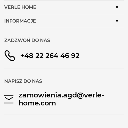
Maksymalna wydajność:
550 m3/h
VERLE HOME
Metalowy filtr przeciwtłuszczowy do mycia
INFORMACJE
w zmywarce
Wysokość:
69-90 cm
Szerokość:
79 cm
ZADZWOŃ DO NAS
Ustawienie intensywnej pracy
+48 22 264 46 92
Ustawienie intensywnej pracy tymczasowo
zwiększa moc wentylatora wyciągu kuchennego.
NAPISZ DO NAS
zamowienia.agd@verle-
home.com
Oświetlenie LED
Przyjemnie i jasne, a przy tym energooszczędne:
oświetlenie LED.