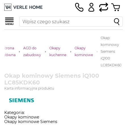
MENU
Okap
kominowy
Strona
AGD do
Okapy
Okapy
Siemens
główna
zabudowy
kuchenne
kominowe
iQ100
LC85KDK60
Okap kominowy Siemens iQ100
LC85KDK60
Karta informacyjna produktu
Kategoria:
Okapy kominowe
Okapy kominowe Siemens