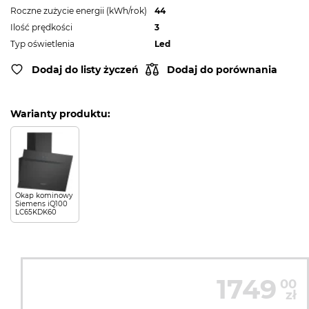
Roczne zużycie energii (kWh/rok)
44
Ilość prędkości
3
Typ oświetlenia
Led
Dodaj do listy życzeń
Dodaj do porównania
Warianty produktu:
Okap kominowy
Siemens iQ100
LC65KDK60
1749
00
zł