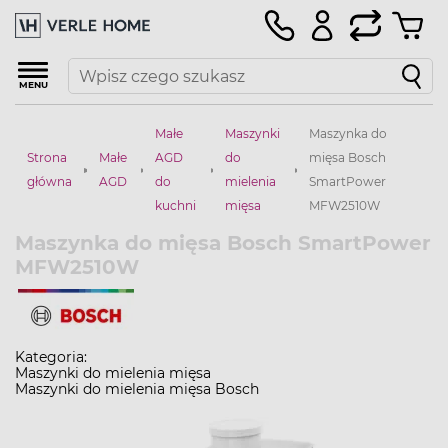
MENU
Małe
Maszynki
Maszynka do
Strona
Małe
AGD
do
mięsa Bosch
główna
AGD
do
mielenia
SmartPower
kuchni
mięsa
MFW2510W
Maszynka do mięsa Bosch SmartPower
MFW2510W
Kategoria:
Maszynki do mielenia mięsa
Maszynki do mielenia mięsa Bosch