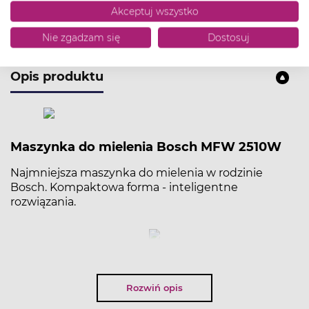
Akceptuj wszystko
Nie zgadzam się
Dostosuj
Opis produktu
Maszynka do mielenia Bosch MFW 2510W
Najmniejsza maszynka do mielenia w rodzinie
Bosch. Kompaktowa forma - inteligentne
rozwiązania.
NAJWAŻNIEJSZE PARAMETRY:
Rozwiń opis
Moc zablokowania silnika (Motor Block