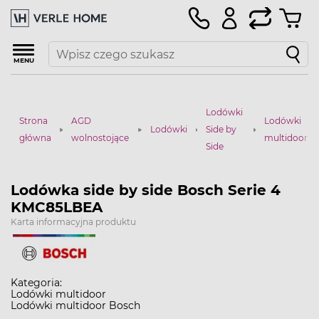
MENU
Lodówki
Strona
AGD
Lodówki
Lodówki
Side by
główna
wolnostojące
multidoor
Side
Lodówka side by side Bosch Serie 4
KMC85LBEA
Karta informacyjna produktu
Kategoria:
Lodówki multidoor
Lodówki multidoor Bosch