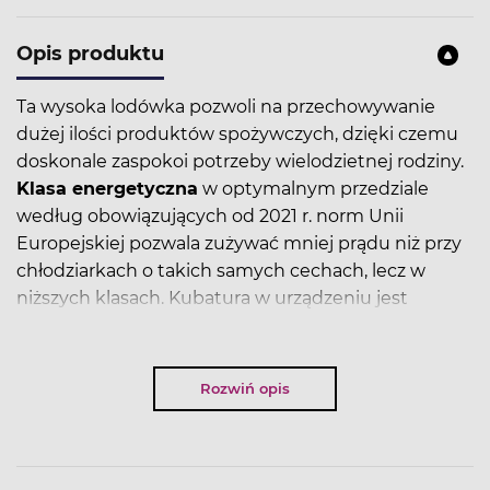
Opis produktu
Ta wysoka lodówka pozwoli na przechowywanie
dużej ilości produktów spożywczych, dzięki czemu
doskonale zaspokoi potrzeby wielodzietnej rodziny.
Klasa energetyczna
w optymalnym przedziale
według obowiązujących od 2021 r. norm Unii
Europejskiej pozwala zużywać mniej prądu niż przy
chłodziarkach o takich samych cechach, lecz w
niższych klasach. Kubatura w urządzeniu jest
niezbyt duża, odpowiednio rozplanowana – w sam
raz, żeby optymalnie ułożyć w niej niezbędne
wiktuały.
Rozwiń opis
Dzięki
regulacji wysokości półek
możesz trzymać
w komorze chłodzenia produkty o różnych
wielkościach. Wystarczy, że zwiększysz odstęp