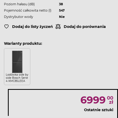
Poziom hałasu (dB)
38
Pojemność całkowita netto (l)
547
Dystrybutor wody
Nie
Dodaj do listy życzeń
Dodaj do porównania
Warianty produktu:
Lodówka side by
side Bosch Serie
4 KMC85LEEA
6999
00
zł
Ostatnie sztuki