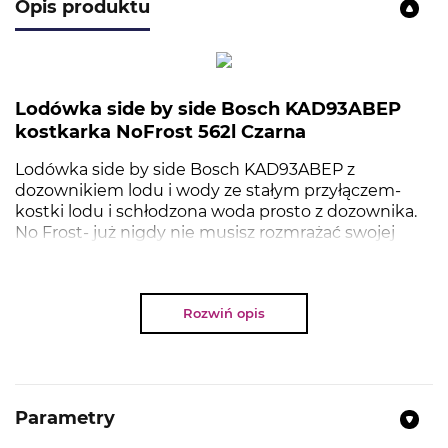
Opis produktu
Lodówka side by side Bosch KAD93ABEP
kostkarka NoFrost 562l Czarna
Lodówka side by side Bosch KAD93ABEP z
dozownikiem lodu i wody ze stałym przyłączem-
kostki lodu i schłodzona woda prosto z dozownika.
No Frost- już nigdy nie musisz rozmrażać swojej
chłodziarko-zamrażarki. Oświetlenie LED- idealne
oświetlenie to perfekcyjna widoczność produktów
w Twojej lodówce.
Rozwiń opis
NAJWAŻNIEJSZE PARAMETRY
Parametry
Kolor
: Czarny