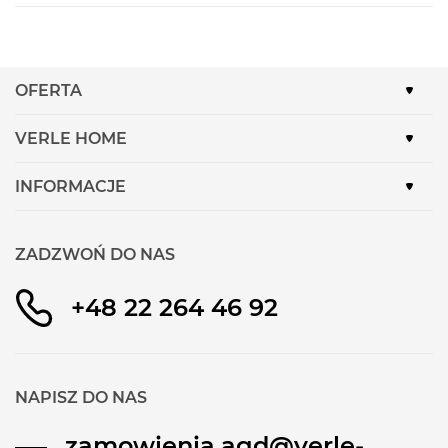
Zdolność zamrażania 24h:
12 kg
Pojemność całkowita:
562 l
Klasa klimatyczna:
SN-T
OFERTA
Oświetlenie LED
Supermrożenie
VERLE HOME
NoFrost
INFORMACJE
Kostkarka
(kostki lodu i lód kruszony)
Dozownik wody
ZADZWOŃ DO NAS
System MultiAirflow
VarioZone
+48 22 264 46 92
Klasa efektywności energetycznej:
E
Wymiary urządzenia:
W 178.7 cm x S 90.8 cm
x G 70.7 cm
NAPISZ DO NAS
Lód i schłodzona woda na wyciągnięcie ręki.
zamowienia.agd@verle-