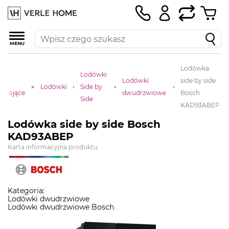
MENU
Lodówka
Lodówki
Lodówki
side by side
Lodówki
Side by
ostojące
dwudrzwiowe
Bosch
Side
KAD93ABEP
Lodówka side by side Bosch
KAD93ABEP
Karta informacyjna produktu
Kategoria:
Lodówki dwudrzwiowe
Lodówki dwudrzwiowe Bosch