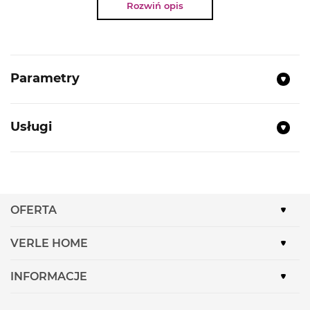
Rozwiń opis
NAJWAŻNIEJSZE PARAMETRY
Typ:
Lodówka wolnostojąca
Parametry
Kolor:
Inox
Oświetlenie LED w chłodziarce
Pojemność chłodziarki:
218l
Usługi
Pojemność zamrażarki:
103l
Zdolność przechowywania w przypadku
awarii:
14h
Zdolność zamrażania:
9,5 kg/24h
OFERTA
NoFrost
VERLE HOME
Elektroniczna regulacja temperatury
Optyczna i dźwiękowa sygnalizacja
INFORMACJE
pozostawienia otwartych drzwi
Alarm optyczny i akustyczny w przypadku