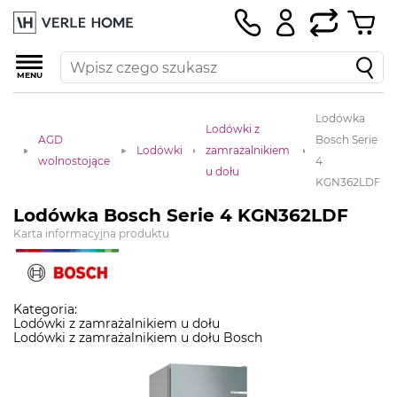
MENU
Lodówka
Lodówki z
na
AGD
Bosch Serie
Lodówki
zamrażalnikiem
na
wolnostojące
4
u dołu
KGN362LDF
Lodówka Bosch Serie 4 KGN362LDF
Karta informacyjna produktu
Kategoria:
Lodówki z zamrażalnikiem u dołu
Lodówki z zamrażalnikiem u dołu Bosch