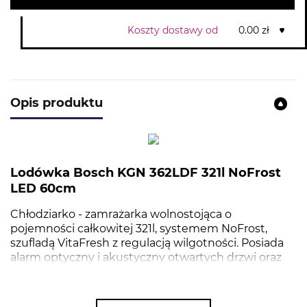
Koszty dostawy od
0.00 zł
Opis produktu
Lodówka Bosch KGN 362LDF 321l NoFrost
LED 60cm
Chłodziarko - zamrażarka wolnostojąca o
pojemności całkowitej 321l, systemem NoFrost,
szufladą VitaFresh z regulacją wilgotności. Posiada
alarm optyczny i akustyczny otwartych drzwi oraz
wzrostu temperatury w zamrażarce.