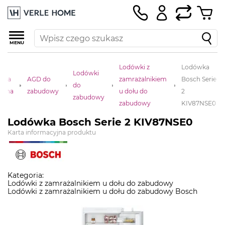
MENU
Lodówki z
Lodówka
Lodówki
rona
AGD do
zamrażalnikiem
Bosch Serie
do
ówna
zabudowy
u dołu do
2
zabudowy
zabudowy
KIV87NSE0
Lodówka Bosch Serie 2 KIV87NSE0
Karta informacyjna produktu
Kategoria:
Lodówki z zamrażalnikiem u dołu do zabudowy
Lodówki z zamrażalnikiem u dołu do zabudowy Bosch