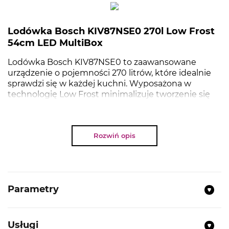
Lodówka Bosch KIV87NSE0 270l Low Frost
54cm LED MultiBox
Lodówka Bosch KIV87NSE0 to zaawansowane
urządzenie o pojemności 270 litrów, które idealnie
sprawdzi się w każdej kuchni. Wyposażona w
technologię Low Frost minimalizuje tworzenie się
szronu, co ułatwia utrzymanie jej w czystości. Dzięki
wbudowanemu oświetleniu LED oraz pojemnej
komorze MultiBox, przechowywanie żywności staje
Rozwiń opis
się niezwykle wygodne i efektywne. Szerokość
lodówki wynosząca 54 cm pozwala na łatwe
dopasowanie jej do różnych układów kuchennych.
Parametry
NAJWAŻNIEJSZE PARAMETRY
Usługi
Typ:
Lodówka do zabudowy