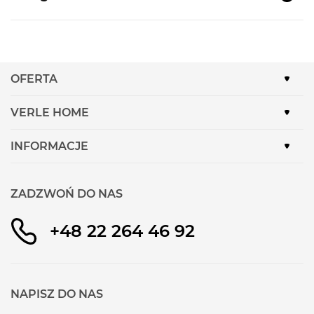
Klasa energetyczna:
E
Kolor:
Biały
Pojemność chłodziarki:
200l
OFERTA
Pojemność zamrażarki:
70l
Zdolność zamrażania 24h:
3.2 kg
VERLE HOME
Zdolność przechowywania w przypadku
awarii:
12 h
INFORMACJE
Oświetlenie LED w chłodziarce
Supermrożenie
ZADZWOŃ DO NAS
Elektroniczna regulacja temperatury,
wyświetlacz LED
+48 22 264 46 92
Sygnał dźwiękowy "otwarte drzwi"
Automatyczne odszranianie w chłodziarce
Wysokość:
177,2 cm
NAPISZ DO NAS
Szerokość:
54,1 cm