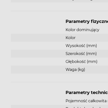
Parametry fizyczn
Kolor dominujący
Kolor
Wysokość (mm)
Szerokość (mm)
Głębokość (mm)
Waga (kg)
Definitywny koniec z rozmrażaniem.
Parametry techni
Zapomnij o uciążliwym rozmrażaniu. Ręczne
Pojemność całkowita n
rozmrażanie chłodziarki może być bardzo uciążliwe