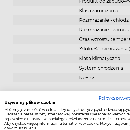
czasochłonne. Dzięki naszym chłodziarko- zamra
Produkt do zabudow
z funkcją NoFrost, można na dobre skreślić tę czy
Klasa zamrażania
ze swojej listy zadań. Równomierny obieg sucheg
zimnego powietrza zapobiega tworzeniu się lodu 
Rozmrażanie - chłodzi
całym wnętrzu chłodziarko-zamrażarki. W rezultac
Rozmrażanie - zamraż
tylnej ściance lodówki nie gromadzi się lód, a szufl
zamrażarki można zawsze łatwo otwierać i zamyka
Czas wzrostu tempera
warstwy lodu. Funkcja NoFrost nie tylko zapobieg
Zdolność zamrażania 
powstawaniu lodu, ale również eliminuje potrzebę
ręcznego rozmrażania. Czasy epoki lodu i uciążliw
Klasa klimatyczna
rozmrażania odchodzą do przeszłości.
System chłodzenia
NoFrost
Polityka prywa
Używamy plików cookie
Chłodziarka
Możemy je zamieścić w celu analizy danych dotyczących odwiedzającyc
ulepszenia naszej strony internetowej, pokazania spersonalizowanych tre
Pojemność chłodziarki 
zapewnienia Państwu wspaniałego doświadczenia na stronie internetow
Aby uzyskać więcej informacji na temat plików cookie, których używam
Ilość półek
otwórz ustawienia.