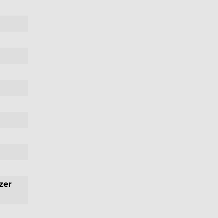
zer
 wpływ
 Nasz