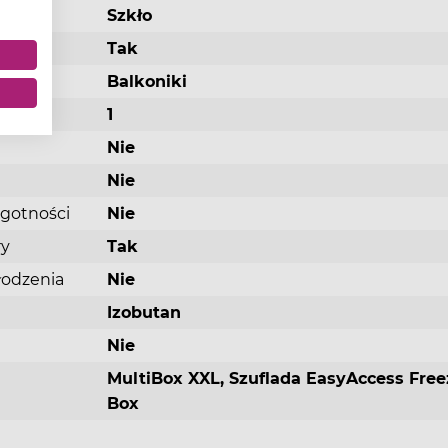
ółek
Szkło
Tak
sz.
h
Balkoniki
1
zy
ki
Nie
ar
Nie
tęp do
i.
lgotności
Nie
ry
Tak
łodzenia
Nie
Izobutan
System MultiAirflow: równomierne
rozprowadzanie powietrza to świeżość na
Nie
dłużej.
MultiBox XXL, Szuflada EasyAccess Free
Nierównomierne chłodzenie może mieć znaczny
Box
na smak i trwałość przechowywanych produktów.
system MultiAirflow, wspomagany wentylatorem,