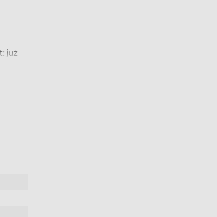
: już
tlenie