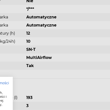
żarkom
y
Nie
nność
*/***
o
w
arka
Automatyczne
ie na
arka
Automatyczne
ady
ć bez
tury (h)
12
a
(kg/24h)
10
ego
SN-T
MultiAirflow
Tak
Więcej miejsca na Twoje świeże produkty
Przechowywanie warzyw i owoców jeszcze nigdy 
tności
było tak proste. MultiBox XXL oferuje mnóstwo m
h,
na Twoją świeżą żywność. Świetne rozwiązanie, g
ści i
netto (l)
193
chcesz zmieścić dodatkową główkę sałaty lub sch
ej.
arbuza przed następnym upalnym dniem.
y,
3