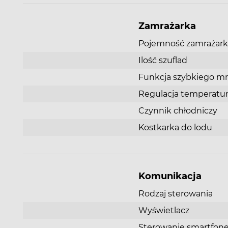
Zamrażarka
Pojemność zamrażarki 
Ilość szuflad
Funkcja szybkiego mr
Regulacja temperatu
Oświetlenie LED: zobacz zawartość swojej
Czynnik chłodniczy
chłodziarki w nowym świetle.
Kostkarka do lodu
Zastosowanie diod LED to zupełnie nowa koncepc
oświetlenia wnętrza chłodziarki zapewniająca
równomierne rozłożenie światła w jej wnętrzu. Trwa
energooszczędne diody LED automatycznie oświet
Komunikacja
wnętrze wspaniałym białym światłem oraz zapewn
komfortowe jasne, jednolite i nieoślepiające oświe
Rodzaj sterowania
wnętrza. Oświetlenie LED pomaga mieć oko na
Wyświetlacz
wszystko w lodówce.
Sterowanie smartfo