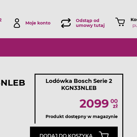
Ko
2
Odstąp od
Moje konto
p
umowy tutaj
3NLEB
Lodówka Bosch Serie 2
KGN33NLEB
2099
00
zł
Produkt dostępny w magazynie
DODAJ DO KOSZYKA