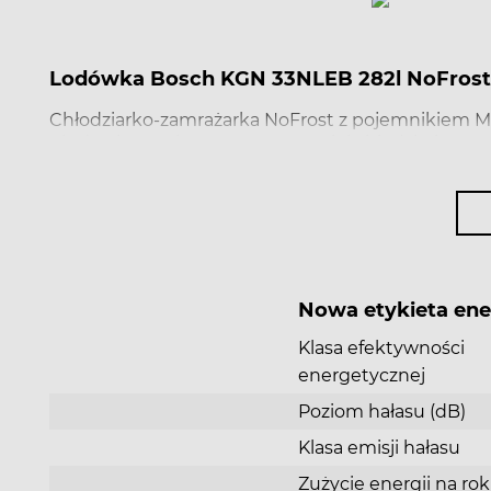
Lodówka Bosch KGN 33NLEB 282l NoFrost 
Chłodziarko-zamrażarka NoFrost z pojemnikiem Mu
nigdy nie musisz rozmrażać swojej chłodziarko-zam
warzywa. Perfect Fit: oszczędź miejsce ustawiają
MultiAirflow: równomierne rozprowadzanie powietrz
to perfekcyjna widoczność produktów w Twojej l
Nowa etykieta en
Klasa efektywności
energetycznej
Poziom hałasu (dB)
Klasa emisji hałasu
Zużycie energii na ro