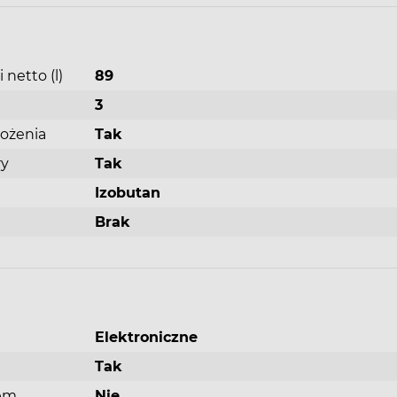
zapewnia delikatne, równomierne rozprowadzeni
zimnego powietrza na wszystkich poziomach, w s
schładzania i zamrażania. Minimalizuje to wahania
temperatury i skraca czas chłodzenia — dzięki c
netto (l)
89
Twoja żywność zachowa świeżość na dłużej. Ciesz 
świeżością przez cały czas.
3
ożenia
Tak
ry
Tak
Izobutan
Brak
ja
łe,
lają
iają
tlenie
Elektroniczne
Tak
nem
Nie