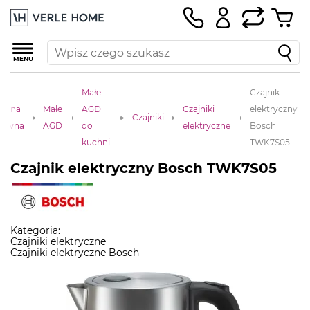
MENU
Małe
Czajnik
trona
Małe
AGD
Czajniki
elektryczny
Czajniki
łówna
AGD
do
elektryczne
Bosch
kuchni
TWK7S05
Czajnik elektryczny Bosch TWK7S05
Kategoria:
Czajniki elektryczne
Czajniki elektryczne Bosch