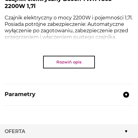
2200W 1,7l
Czajnik elektryczny o mocy 2200W i pojemności 1,7l.
Posiada potrójne zabezpieczenie: Automatyczne
wyłączenie po zagotowaniu, zabezpieczenie przed
przegrzaniem i włączeniem pustego czajnika.
automatyczne wyłączenie po zdjęciu z bazy
Rozwiń opis
NAJWAŻNIEJSZE PARAMETRY
Pojemność:
1.7 l
Parametry
Moc:
1850-2200 W
Minimalna ilość gotowanej wody 0.25l
Doskonale widoczny wskaźnik poziomu
wody
Podstawa obrotowa 360º z centralnym
OFERTA
podłączeniem urządzenia