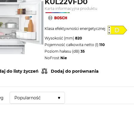
KUL22VFD0
Karta informacyjna produktu
Klasa efektywności energetycznej
Wysokość (mm)
820
Pojemność całkowita netto (l)
110
Poziom hałasu (dB)
35
NoFrost
Nie
aj do listy życzeń
Dodaj do porównania
wg
Popularność