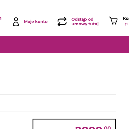
Ko
2
Odstąp od
Moje konto
p
umowy tutaj
00