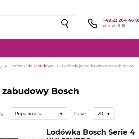
Sprawdź ofertę przygotowaną przez naszą
sieć studiów
!
+48 22 264 46 9
pon-pt: 8-16
y
Lodówki do zabudowy
Lodówki jednodrzwiowe do zabudowy
o zabudowy Bosch
wg
Popularność
Pokaż
20
Lodówka Bosch Serie 4